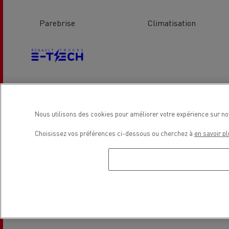
Parebrise
Climatisation
Véhicules Electriques
Nous utilisons des cookies pour améliorer votre expérience sur no
Choisissez vos préférences ci-dessous ou cherchez à
en savoir pl
Emplacement