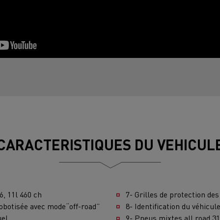
Delanchy Group
Carlsberg
sports Houtch: nos camions
ent au gaz naturel
CARACTERISTIQUES DU VEHICUL
6, 11l 460 ch
7- Grilles de protection de
robotisée avec mode“off-road”
8- Identification du véhicul
uel
9- Pneus mixtes all road 3