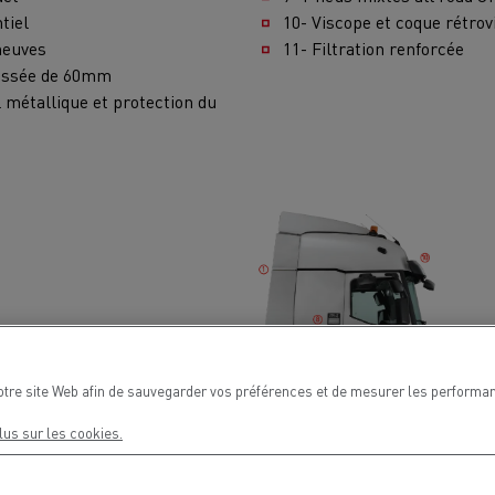
tiel
10- Viscope et coque rétrov
neuves
11- Filtration renforcée
aussée de 60mm
 métallique et protection du
otre site Web afin de sauvegarder vos préférences et de mesurer les performan
lus sur les cookies.