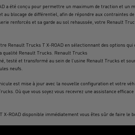
sir un véhicule utilitaire
Véhicules utilitaires : un
D a été conçu pour permettre un maximum de traction et un 
travail bien conçu
t au blocage de différentiel, afin de répondre aux contraintes de
erie renforcés et sa garde au sol rehaussée, votre Renault Tru
cule utilitaire pour les accès
ations chauffeur
Les avantages des meil
Transport de bois
Transport minie
ciles
pratiques
le énergie ?
Les énergies pour déca
otre Renault Trucks T X-ROAD en sélectionnant des options qui 
Boutique en ligne
 la qualité Renault Trucks. Renault Trucks
é, testé et transformé au sein de l’usine Renault Trucks et s
Terrassement
Transport des m
rbonisation : quelle énergie
ACADÉMIE DE LA
ules neufs.
rnative pour vos camions ?
DÉCARBONISATION
cule est mise à jour avec la nouvelle configuration et votre vé
Trucks. Où que vous soyez vous recevrez une assistance efficace 
êve d'un ingénieur
Avantages de la locatio
Travaux d'assainissement
Entretien des r
camions électriques
T X-ROAD disponible immédiatement vous êtes sûr de faire le bo