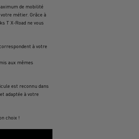
 outil de
Comment optimiser la livraison
marchandises
maximum de mobilité
 votre métier. Grâce à
cks T X-Road ne vous
leures
r
Des camions adaptés
rboner
Renault Trucks et la réduction des
correspondent à votre
émissions de CO2
oumis aux mêmes
atériaux
hicule est reconnu dans
et adaptée à votre
n de
outes
Collecte de déchets
n choix !