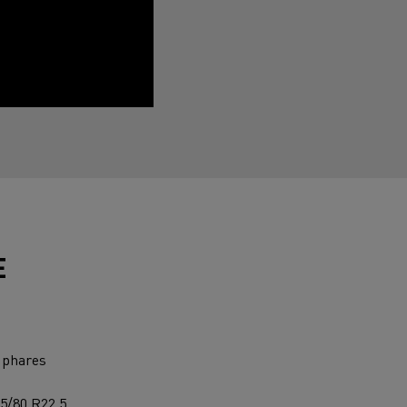
La Rensa Family
E
s phares
e
15/80 R22.5