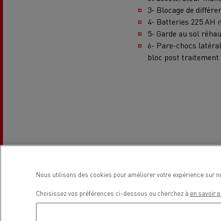
3- Blocage de différen
4- Batteries 225 AH 
5- Garde au sol réh
6- Pare-chocs latéral
bloc post traitement
Nous utilisons des cookies pour améliorer votre expérience sur n
Choisissez vos préférences ci-dessous ou cherchez à
en savoir p