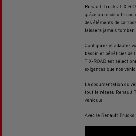
Véhicules utilitaires pour le
Choi
Renault Trucks T X-ROA
Financement & Assurances
secteur alimentaire
grâce au mode off-road e
des éléments de carross
Véhicule utilitaire pour les
Véhi
Portail Optifleet
Form
Transport citerne
laissera jamais tomber.
livraisons
diffi
Notre vision
Quel
Configurez et adaptez v
Site web corporate
besoin et bénéficiez de
Mediacenter
T X-ROAD est sélectionn
Transport de béton
Optimisez vos livraisons
Déca
exigences que nos véhic
alte
La documentation du véhi
tout le réseau Renault 
Design : la révolution du camion
Le r
Secours et incendie
électrique
véhicule.
Avec le Renault Trucks 