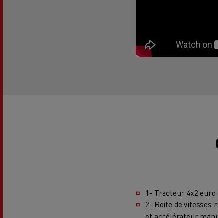
Guerlain
Se déplacer au GNC
Tran
roul
1- Tracteur 4x2 euro 
2- Boite de vitesses 
et accélérateur man