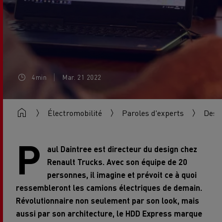
4min
Mar. 21 2022
Électromobilité
Paroles d'experts
Desig
P
aul Daintree est directeur du design chez
Renault Trucks. Avec son équipe de 20
personnes, il imagine et prévoit ce à quoi
ressembleront les camions électriques de demain.
Révolutionnaire non seulement par son look, mais
aussi par son architecture, le HDD Express marque