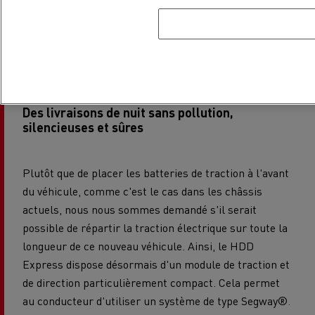
qualités écologiques, mais aussi à la sécurité des
livreurs, à leur confort et à la commodité des
habitants.
Des livraisons de nuit sans pollution,
silencieuses et sûres
Plutôt que de placer les batteries de traction à l'avant
du véhicule, comme c'est le cas dans les châssis
actuels, nous nous sommes demandé s'il serait
possible de répartir la traction électrique sur toute la
longueur de ce nouveau véhicule. Ainsi, le HDD
Express dispose désormais d'un module de traction et
de direction particulièrement compact. Cela permet
au conducteur d'utiliser un système de type Segway®.