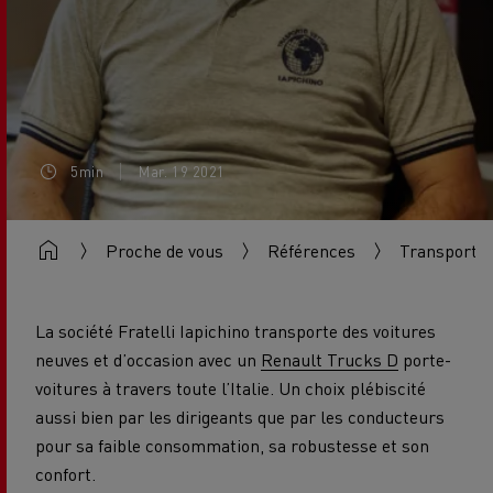
5min
Mar. 19 2021
Proche de vous
Références
Transport de
La société Fratelli Iapichino transporte des voitures
neuves et d’occasion avec un
Renault Trucks D
porte-
voitures à travers toute l’Italie. Un choix plébiscité
aussi bien par les dirigeants que par les conducteurs
pour sa faible consommation, sa robustesse et son
confort.