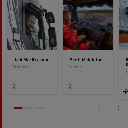
Jani Martikainen
Scott Middleton
K
Finlande
Écosse
Li