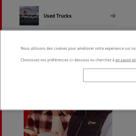
Used Trucks
Nous utilisons des cookies pour améliorer votre expérience sur no
Choisissez vos préférences ci-dessous ou cherchez à
en savoir pl
Près de vous
Venez nous rencontrer,
nous serons heureux de
discuter de votre projet
autour d'un café.