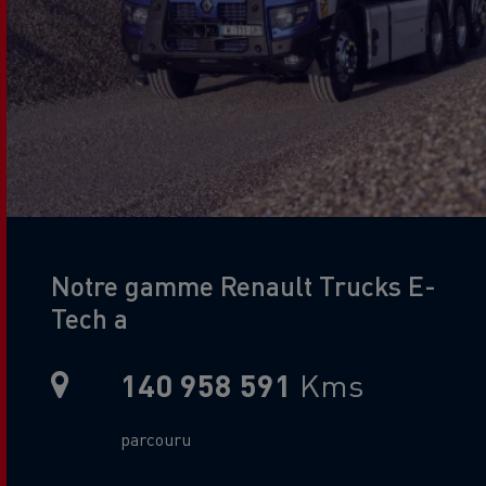
Title
Notre gamme Renault Trucks E-
Tech a
140 958 591
Kms
Metric Sub Text
parcouru