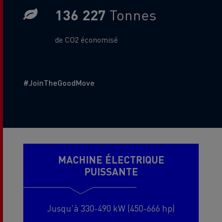
136 227
Tonnes
Gas Sub Text
de CO2 économisé
Additional Text
#JoinTheGoodMove
MACHINE ÉLECTRIQUE
PUISSANTE
Jusqu'à 330-490 kW (450-666 hp)