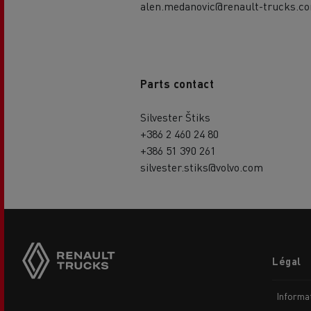
alen.medanovic@renault-trucks.c
Parts contact
Silvester Štiks
+386 2 460 24 80
+386 51 390 261
silvester.stiks@volvo.com
Footer
Légal
menu
Informat