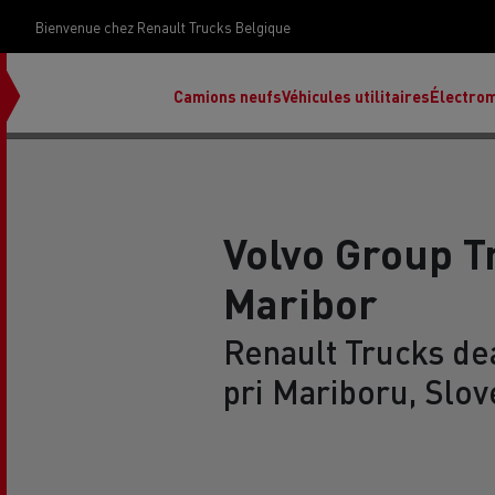
Bienvenue chez Renault Trucks Belgique
Camions neufs
Véhicules utilitaires
Électrom
Volvo Group T
Maribor
déc
Rena
Renault Trucks de
pri Mariboru, Slov
Ren
Ren
Red
Accessoires Renault Trucks
T X-Road
Renault Trucks E-Tech Programme
Renault Trucks Master Red EDITION
Notre gamme de diesel