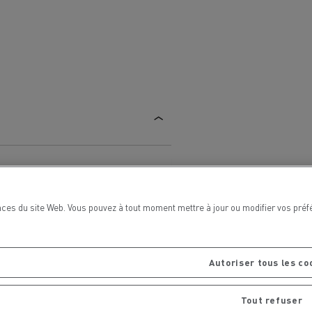
La Rensa Family
ces du site Web. Vous pouvez à tout moment mettre à jour ou modifier vos préf
Autoriser tous les co
Tout refuser