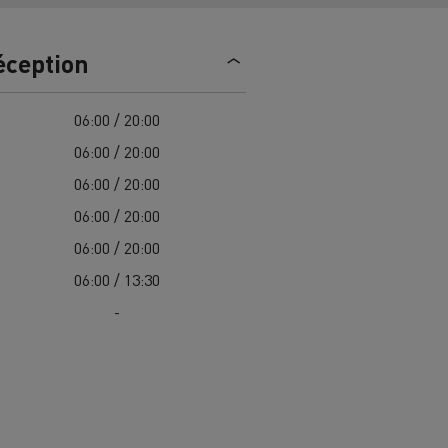
trique
Passer à l’électrique ? 7 points
éception
d’attention
ectriques
Coût des camions électriques
06:00 / 20:00
06:00 / 20:00
06:00 / 20:00
ge
Guide complet d'entretien des
cks
rance
Entretien des routes en Lituanie
camions électriques
06:00 / 20:00
Garantie, réparation et pièces
06:00 / 20:00
06:00 / 13:30
gne
ault Trucks E-Tech D
Renault Trucks E-Tech D
-
Wide
es
Véhicules utilitaires électriques
ment
Transport de
itures