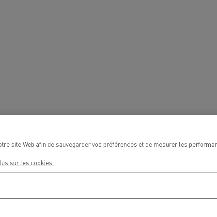
Delanchy Group
Carlsberg
sports Houtch: nos camions
ent au gaz naturel
otre site Web afin de sauvegarder vos préférences et de mesurer les performan
lus sur les cookies.