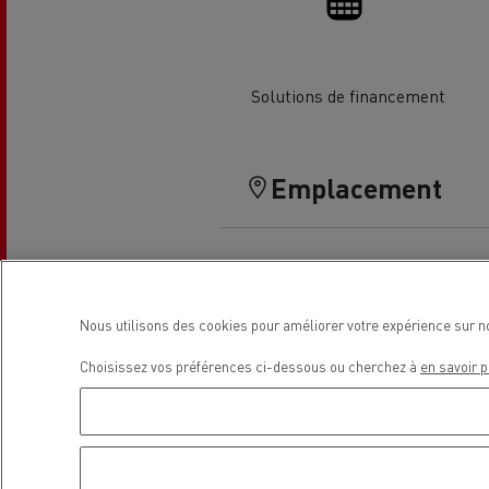
Solutions de financement
Guerlain
Emplacement
Se déplacer au GNC
Tran
roul
Nous utilisons des cookies pour améliorer votre expérience sur n
Choisissez vos préférences ci-dessous ou cherchez à
en savoir p