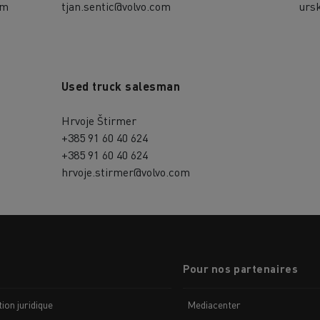
om
tjan.sentic@volvo.com
urs
Used truck salesman
Hrvoje Štirmer
+385 91 60 40 624
+385 91 60 40 624
hrvoje.stirmer@volvo.com
Pour nos partenaires
ion juridique
Mediacenter