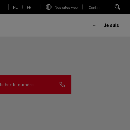
NL
FR
Nos sites web
Contact
Je suis
trique
Bétonière électrique
ficher le numéro
nault Trucks Master
Renault Trucks K
Renault Trucks C
sign
Accessoires - Optimisation
T 01 Racing