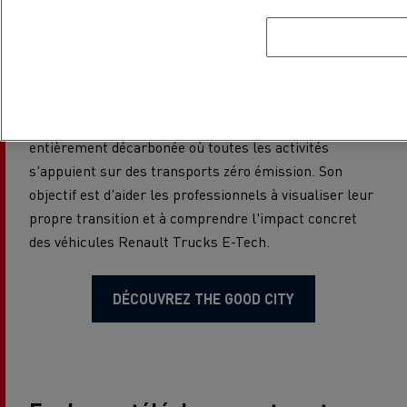
Trucks sont déjà utilisées dans des environnements
urbains réels. Elle met en avant des cas d'utilisation
concrets dans les domaines de la livraison, de la
construction et de la gestion des déchets, démontrant
des avantages mesurables en matière de réduction du
bruit et des émissions. La page présente une ville
entièrement décarbonée où toutes les activités
s'appuient sur des transports zéro émission. Son
objectif est d'aider les professionnels à visualiser leur
propre transition et à comprendre l'impact concret
des véhicules Renault Trucks E-Tech.
DÉCOUVREZ THE GOOD CITY