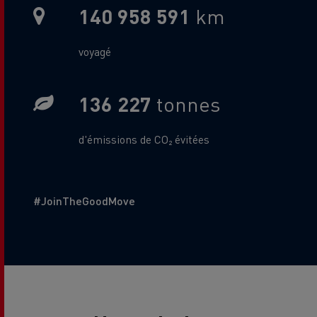
140 958 591
km
Metric Sub Text
voyagé
136 227
tonnes
Gas Sub Text
d'émissions de CO₂ évitées
Additional Text
#JoinTheGoodMove