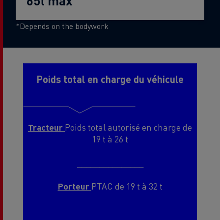
65t max
*Depends on the bodywork
Poids total en charge du véhicule
Tracteur
Poids total autorisé en charge de
19 t à 26 t
_______________
Porteur
PTAC de 19 t à 32 t