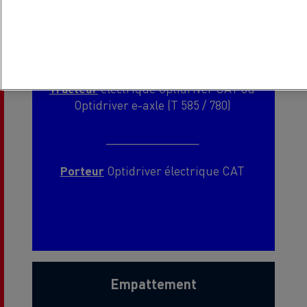
Boîte de vitesses
Tracteur
électrique Optidriver CAT ou
Optidriver e-axle (T 585 / 780)
_______________
Porteur
Optidriver électrique CAT
Empattement