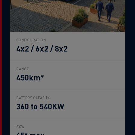
CONFIGURATION
4x2 / 6x2 / 8x2
RANGE
450km*
BATTERY CAPACITY
360 to 540KW
GCW