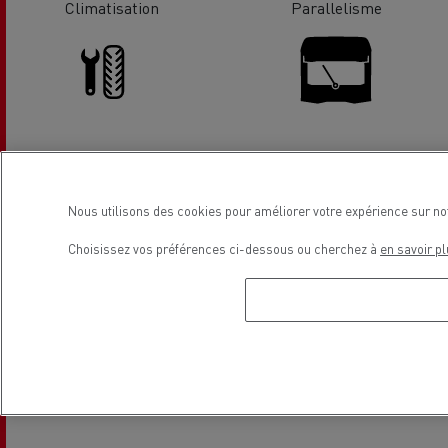
Climatisation
Parallelisme
Pneumatiques
Parebrise
Nous utilisons des cookies pour améliorer votre expérience sur no
Choisissez vos préférences ci-dessous ou cherchez à
en savoir pl
Station de lavage
Vente Véhicules Utilitaires