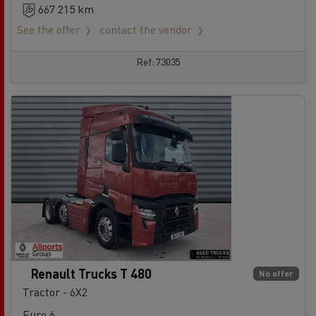
667 215 km
See the offer
contact the vendor
Ref: 73035
Renault Trucks T 480
No offer
Tractor - 6X2
Euro 6