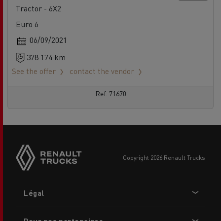
Tractor - 6X2
Euro 6
06/09/2021
378 174 km
See the offer
contact the vendor
Ref: 71670
copyright 2026 Renault Trucks
Footer
Légal
menu