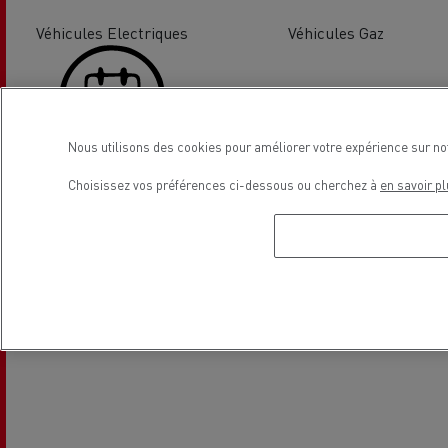
Véhicules Electriques
Véhicules Gaz
Nous utilisons des cookies pour améliorer votre expérience sur no
Demande de rendez-vous
Choisissez vos préférences ci-dessous ou cherchez à
en savoir pl
Emplacement