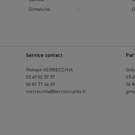
Dimanche
-
D
Service contact
Par
Romain VERRECCHIA
Gré
05 49 02 57 57
05 4
06 81 77 46 69
06 8
rverrecchia@bernistrucks.fr
gme