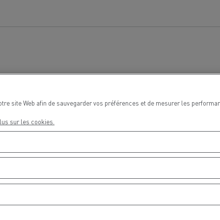
Delanchy Group
Carlsberg
sports Houtch: nos camions
otre site Web afin de sauvegarder vos préférences et de mesurer les performan
ent au gaz naturel
lus sur les cookies.