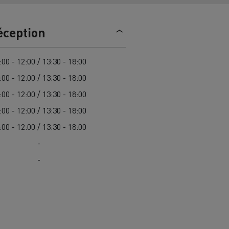
trique
Passer à l’électrique ? 7 points
éception
d’attention
ectriques
Coût des camions électriques
:00 - 12:00 / 13:30 - 18:00
:00 - 12:00 / 13:30 - 18:00
:00 - 12:00 / 13:30 - 18:00
ge
Guide complet d'entretien des
cks
rance
Entretien des routes en Lituanie
camions électriques
:00 - 12:00 / 13:30 - 18:00
Garantie, réparation et pièces
:00 - 12:00 / 13:30 - 18:00
-
gne
ault Trucks E-Tech D
Renault Trucks E-Tech D
-
Wide
es
Véhicules utilitaires électriques
ment
Transport de
itures