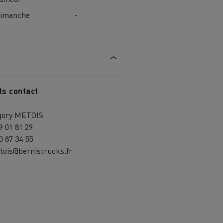
imanche
-
ts contact
gory METOIS
9 01 81 29
0 87 34 55
tois@bernistrucks.fr