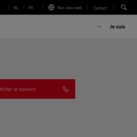
NL
FR
Nos sites web
Contact
Je suis
trique
Bétonière électrique
ficher le numéro
nault Trucks Master
Renault Trucks K
Renault Trucks C
sign
Accessoires - Optimisation
T 01 Racing