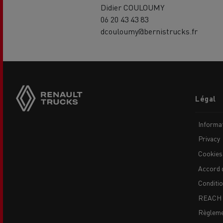
Didier COULOUMY
06 20 43 43 83
dcouloumy@bernistrucks.fr
Footer
Légal
menu
Informat
Privacy
Cookies
Accord 
Conditi
REACH
Règleme