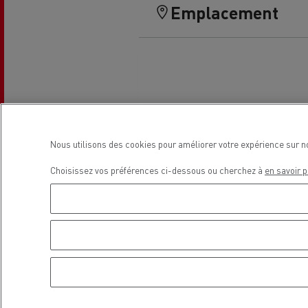
Emplacement
Guerlain
Se déplacer au GNC
Tran
Nous utilisons des cookies pour améliorer votre expérience sur n
roul
Choisissez vos préférences ci-dessous ou cherchez à
en savoir p