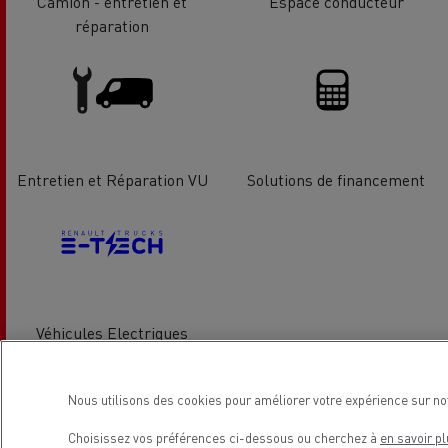
Camion - entretien et
Espace conducteur
réparation
Entretien et Réparation VU
Solutions de financement
Véhicules Electriques
Nous utilisons des cookies pour améliorer votre expérience sur no
Emplacement
Choisissez vos préférences ci-dessous ou cherchez à
en savoir pl