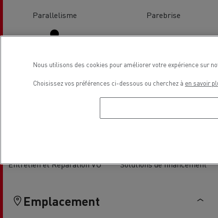
Parallelisme
Parebrise
Nous utilisons des cookies pour améliorer votre expérience sur no
Choisissez vos préférences ci-dessous ou cherchez à
en savoir pl
Espace conducteur
Climatisation
Entretien et Réparation VU
Solutions de financement
Emplacement