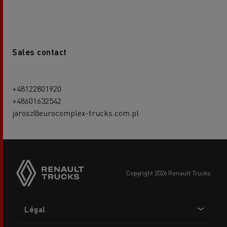
Sales contact
+48122801920
+48601632542
jarosz@eurocomplex-trucks.com.pl
copyright 2026 Renault Trucks
Footer
Légal
menu