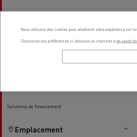
Pneumatiques
Parebrise
Nous utilisons des cookies pour améliorer votre expérience sur no
Choisissez vos préférences ci-dessous ou cherchez à
en savoir pl
Vente Véhicules Utilitaires
Entretien et Réparation VU
Solutions de financement
Emplacement