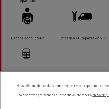
réparation
Espace conducteur
Entretien et Réparation VU
Solutions de financement
Nous utilisons des cookies pour améliorer votre expérience sur no
Emplacement
Choisissez vos préférences ci-dessous ou cherchez à
en savoir pl