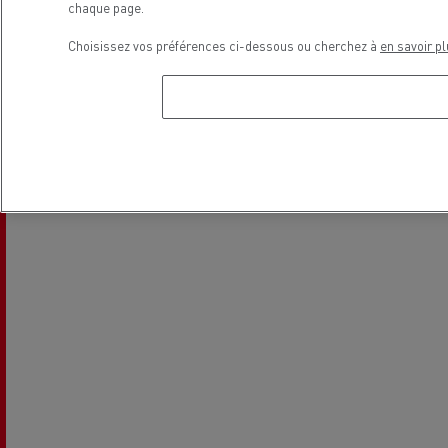
chaque page.
Emplacement
Choisissez vos préférences ci-dessous ou cherchez à
en savoir pl