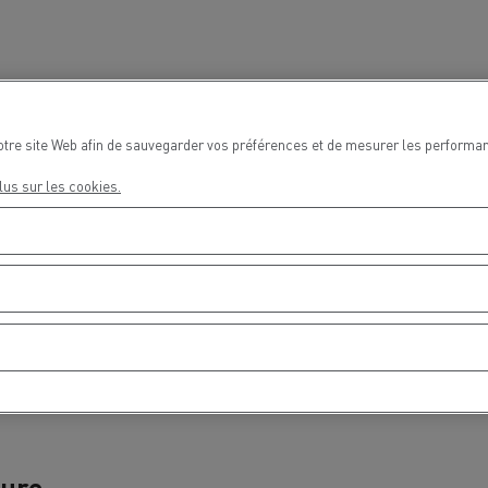
Delanchy Group
Carlsberg
otre site Web afin de sauvegarder vos préférences et de mesurer les performan
lus sur les cookies.
sports Houtch: nos camions
ent au gaz naturel
ture