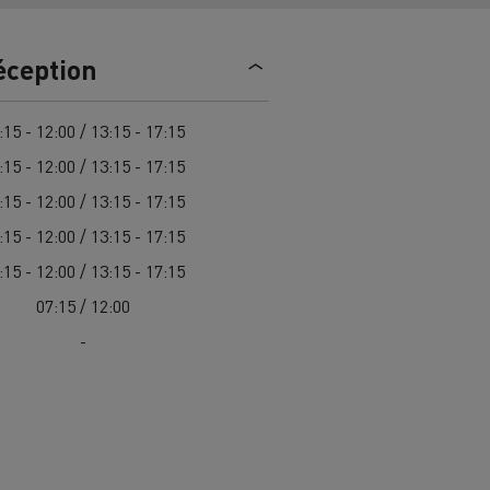
trique
Passer à l’électrique ? 7 points
éception
d’attention
ectriques
Coût des camions électriques
:15 - 12:00 / 13:15 - 17:15
:15 - 12:00 / 13:15 - 17:15
:15 - 12:00 / 13:15 - 17:15
ge
Guide complet d'entretien des
cks
rance
Entretien des routes en Lituanie
camions électriques
:15 - 12:00 / 13:15 - 17:15
Garantie, réparation et pièces
:15 - 12:00 / 13:15 - 17:15
07:15 / 12:00
gne
ault Trucks E-Tech D
Renault Trucks E-Tech D
-
Wide
es
Véhicules utilitaires électriques
ment
Transport de
itures