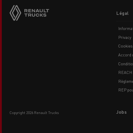
Footer
Légal
menu
Informat
Privacy
Cookies
Accord 
Conditi
REACH
Règleme
REP pour
Jobs
copyright 2026 Renault Trucks