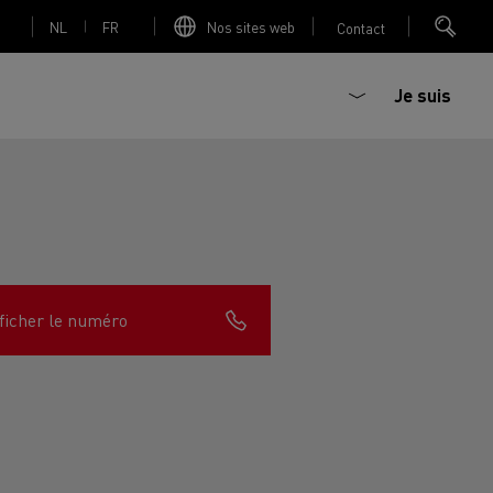
NL
FR
Nos sites web
Contact
Je suis
trique
Bétonière électrique
ficher le numéro
nault Trucks Master
Renault Trucks K
Renault Trucks C
sign
Accessoires - Optimisation
T 01 Racing