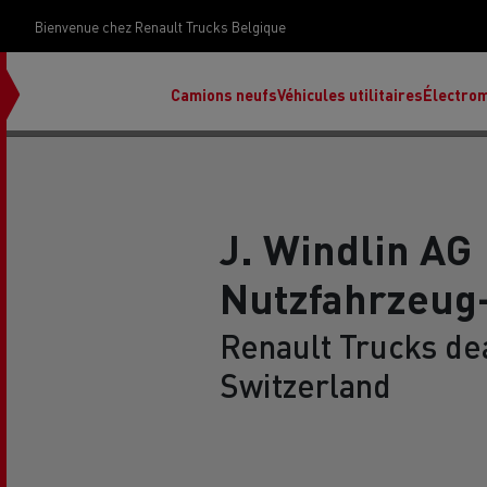
Bienvenue chez Renault Trucks Belgique
Camions neufs
Véhicules utilitaires
Électrom
J. Windlin AG
Nutzfahrzeug
déc
Rena
Renault Trucks dea
Switzerland
Ren
Ren
Red
Accessoires Renault Trucks
T X-Road
Renault Trucks E-Tech Programme
Renault Trucks Master Red EDITION
Notre gamme de diesel