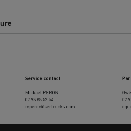
ture
Service contact
Par
Mickael PERON
Gwé
02 98 88 52 54
02 9
mperon@kertrucks.com
ggu