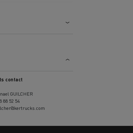
ts contact
nael GUILCHER
8 88 52 54
ilcher@kertrucks.com