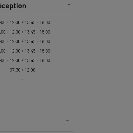
éception
trique
Passer à l’électrique ? 7 points
d’attention
:00 - 12:00 / 13:45 - 18:00
:00 - 12:00 / 13:45 - 18:00
ectriques
Coût des camions électriques
:00 - 12:00 / 13:45 - 18:00
:00 - 12:00 / 13:45 - 18:00
ge
Guide complet d'entretien des
:00 - 12:00 / 13:45 - 18:00
cks
rance
Entretien des routes en Lituanie
camions électriques
07:30 / 12:00
Garantie, réparation et pièces
-
gne
ault Trucks E-Tech D
Renault Trucks E-Tech D
Wide
es
Véhicules utilitaires électriques
ment
Transport de
itures