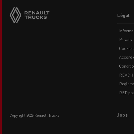
Footer
Légal
menu
Informat
Privacy
Cookies
Accord 
Conditi
REACH
Règleme
REP pour
Jobs
copyright 2026 Renault Trucks