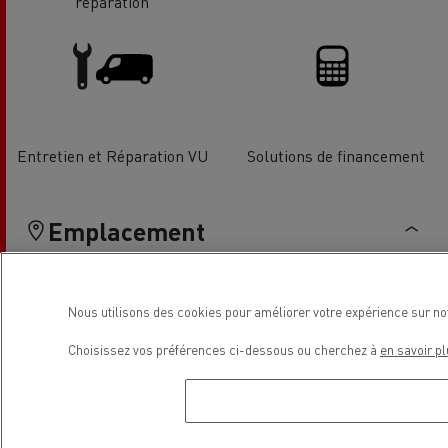
réparation
Entretien et Réparation VU
Solutions de financement
Emplacement
Nous utilisons des cookies pour améliorer votre expérience sur no
Choisissez vos préférences ci-dessous ou cherchez à
en savoir pl