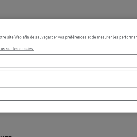
Delanchy Group
Carlsberg
otre site Web afin de sauvegarder vos préférences et de mesurer les performan
lus sur les cookies.
sports Houtch: nos camions
ent au gaz naturel
ture