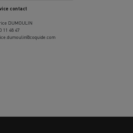
vice contact
rice DUMOULIN
0 11 48 47
rice.dumoulin@coquide.com