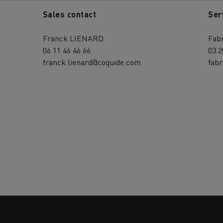
Sales contact
Ser
Franck LIENARD
Fab
06 11 46 46 66
03 2
franck.lienard@coquide.com
fab