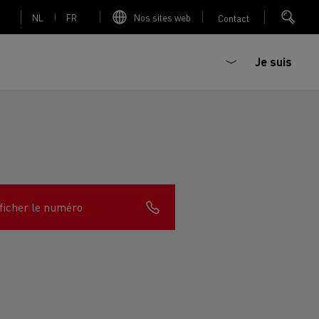
NL
FR
Nos sites web
Contact
Je suis
trique
Bétonière électrique
ficher le numéro
nault Trucks Master
Renault Trucks K
Renault Trucks C
sign
Accessoires - Optimisation
T 01 Racing