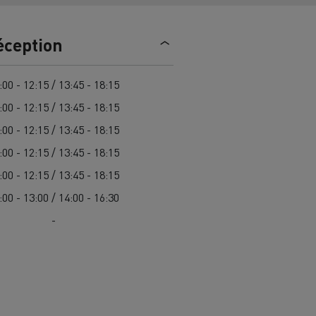
trique
Passer à l’électrique ? 7 points
éception
d’attention
ectriques
Coût des camions électriques
:00 - 12:15 / 13:45 - 18:15
:00 - 12:15 / 13:45 - 18:15
:00 - 12:15 / 13:45 - 18:15
ge
Guide complet d'entretien des
cks
rance
Entretien des routes en Lituanie
camions électriques
:00 - 12:15 / 13:45 - 18:15
Garantie, réparation et pièces
:00 - 12:15 / 13:45 - 18:15
:00 - 13:00 / 14:00 - 16:30
gne
ault Trucks E-Tech D
Renault Trucks E-Tech D
-
Wide
es
Véhicules utilitaires électriques
ment
Transport de
itures