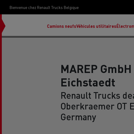
Bienvenue chez Renault Trucks Belgique
Camions neufs
Véhicules utilitaires
Électrom
MAREP GmbH 
Eichstaedt
déc
Rena
Renault Trucks dea
Oberkraemer OT E
Ren
Ren
Germany
Red
Accessoires Renault Trucks
T X-Road
Renault Trucks E-Tech Programme
Renault Trucks Master Red EDITION
Notre gamme de diesel