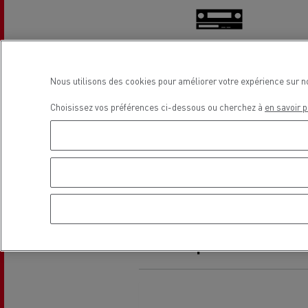
Tachygraphe
Nous utilisons des cookies pour améliorer votre expérience sur n
Guerlain
Choisissez vos préférences ci-dessous ou cherchez à
en savoir p
Se déplacer au GNC
Tran
roul
Véhicules Electriques
Emplacement