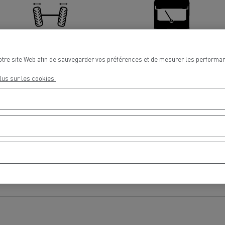
Parallelisme
Parebrise
otre site Web afin de sauvegarder vos préférences et de mesurer les performan
Delanchy Group
Carlsberg
lus sur les cookies.
sports Houtch: nos camions
ent au gaz naturel