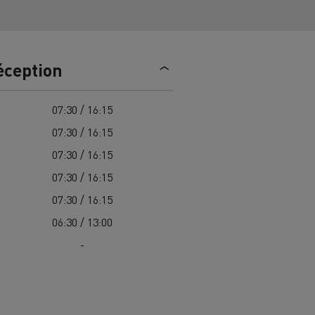
trique
Passer à l’électrique ? 7 points
d’attention
éception
ectriques
Coût des camions électriques
07:30 / 16:15
07:30 / 16:15
ge
Guide complet d'entretien des
cks
rance
Entretien des routes en Lituanie
camions électriques
07:30 / 16:15
Garantie, réparation et pièces
07:30 / 16:15
07:30 / 16:15
gne
ault Trucks E-Tech D
Renault Trucks E-Tech D
06:30 / 13:00
Wide
-
es
Véhicules utilitaires électriques
ment
Transport de
itures