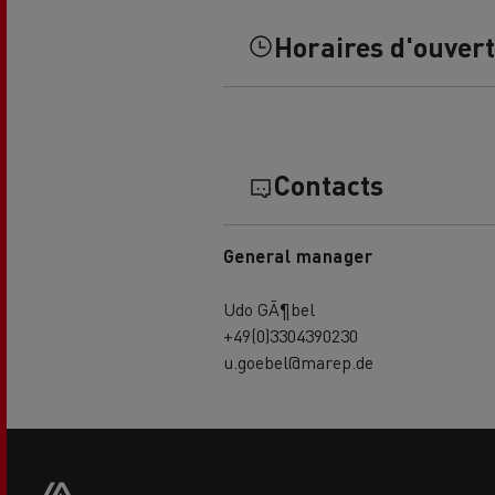
Horaires d'ouver
Contacts
General manager
Udo GÃ¶bel
+49(0)3304390230
u.goebel@marep.de
Footer