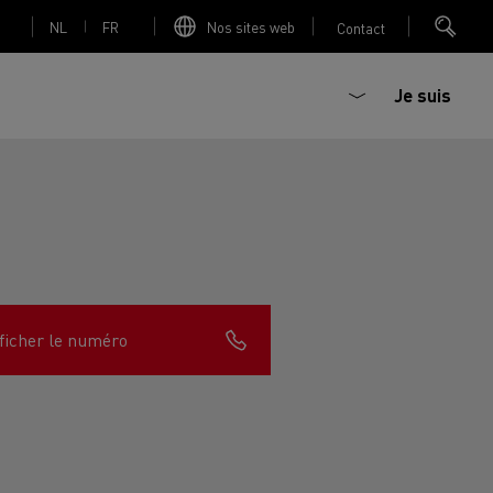
NL
FR
Nos sites web
Contact
Je suis
trique
Bétonière électrique
ficher le numéro
nault Trucks Master
Renault Trucks K
Renault Trucks C
sign
Accessoires - Optimisation
T 01 Racing