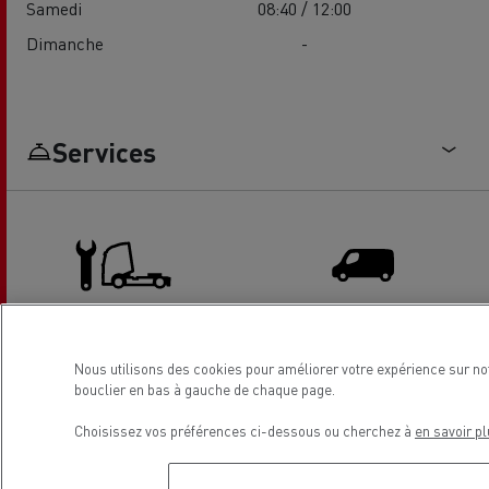
Samedi
08:40 / 12:00
Dimanche
-
Services
Camion - entretien et
Vente Véhicules Utilitaires
Nous utilisons des cookies pour améliorer votre expérience sur no
réparation
bouclier en bas à gauche de chaque page.
Choisissez vos préférences ci-dessous ou cherchez à
en savoir pl