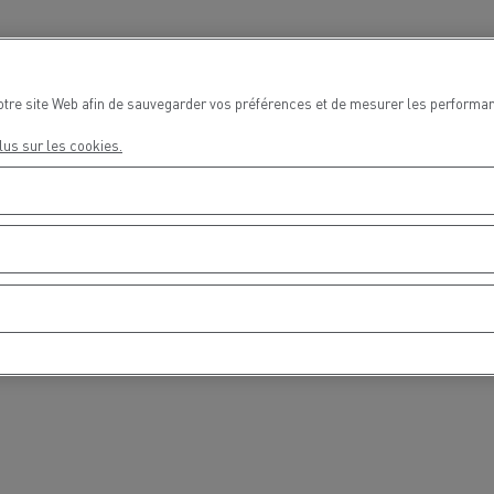
otre site Web afin de sauvegarder vos préférences et de mesurer les performan
Delanchy Group
Carlsberg
lus sur les cookies.
sports Houtch: nos camions
ent au gaz naturel