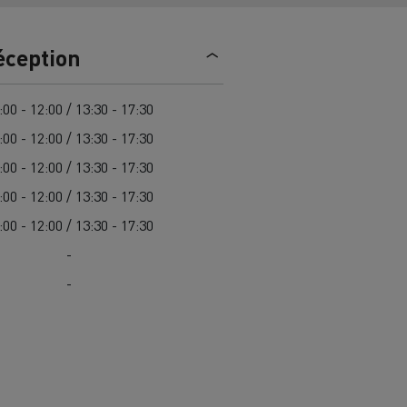
trique
Passer à l’électrique ? 7 points
éception
d’attention
ectriques
Coût des camions électriques
:00 - 12:00 / 13:30 - 17:30
:00 - 12:00 / 13:30 - 17:30
:00 - 12:00 / 13:30 - 17:30
ge
Guide complet d'entretien des
cks
rance
Entretien des routes en Lituanie
camions électriques
:00 - 12:00 / 13:30 - 17:30
Garantie, réparation et pièces
:00 - 12:00 / 13:30 - 17:30
-
gne
ault Trucks E-Tech D
Renault Trucks E-Tech D
-
Wide
es
Véhicules utilitaires électriques
ment
Transport de
itures