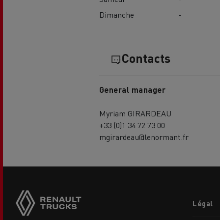
Dimanche
-
Contacts
General manager
Myriam GIRARDEAU
+33 (0)1 34 72 73 00
mgirardeau@lenormant.fr
Footer
Légal
menu