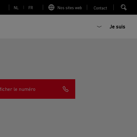
NL
FR
Nos sites web
Contact
Je suis
trique
Bétonière électrique
ficher le numéro
nault Trucks Master
Renault Trucks K
Renault Trucks C
sign
Accessoires - Optimisation
T 01 Racing