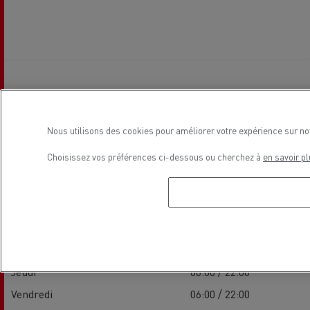
Horaires d'ouverture
Nous utilisons des cookies pour améliorer votre expérience sur no
Choisissez vos préférences ci-dessous ou cherchez à
en savoir pl
Service
Lundi
06:00 / 22:00
Mardi
06:00 / 22:00
Mercredi
06:00 / 22:00
Jeudi
06:00 / 22:00
Vendredi
06:00 / 22:00