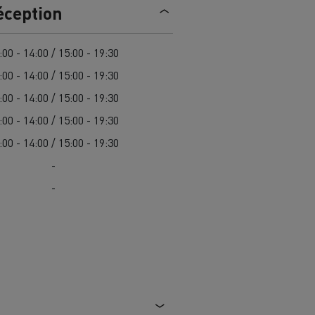
éception
trique
Passer à l’électrique ? 7 points
d’attention
:00 - 14:00 / 15:00 - 19:30
:00 - 14:00 / 15:00 - 19:30
ectriques
Coût des camions électriques
:00 - 14:00 / 15:00 - 19:30
:00 - 14:00 / 15:00 - 19:30
ge
Guide complet d'entretien des
:00 - 14:00 / 15:00 - 19:30
cks
rance
Entretien des routes en Lituanie
camions électriques
-
Garantie, réparation et pièces
-
gne
ault Trucks E-Tech D
Renault Trucks E-Tech D
Wide
es
Véhicules utilitaires électriques
ment
Transport de
itures