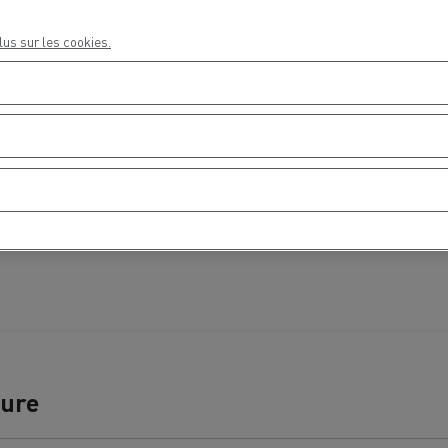
lus sur les cookies.
Delanchy Group
Carlsberg
sports Houtch: nos camions
ent au gaz naturel
ture