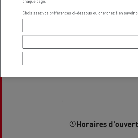
chaque page.
Choisissez vos préférences ci-dessous ou cherchez à
en savoir p
Guerlain
Se déplacer au GNC
Tran
roul
Horaires d'ouver