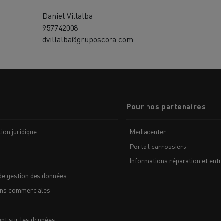
Daniel Villalba
957742008
dvillalba@gruposcora.com
Pour nos partenaires
ion juridique
Mediacenter
Portail carrossiers
Informations réparation et entr
de gestion des données
ons commerciales
nt sur les données