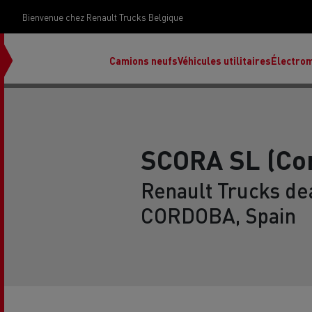
Bienvenue chez Renault Trucks Belgique
Camions neufs
Véhicules utilitaires
Électrom
SCORA SL (Co
déc
Renault Trucks dea
Rena
CORDOBA, Spain
Ren
Ren
Red
Accessoires Renault Trucks
T X-Road
Renault Trucks E-Tech Programme
Renault Trucks Master Red EDITION
Notre gamme de diesel