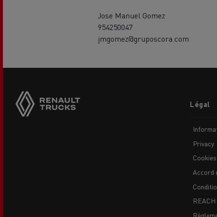
Jose Manuel Gomez
954250047
jmgomez@gruposcora.com
Footer
Légal
menu
Informat
Privacy
Cookies
Accord 
Conditi
REACH
Règleme