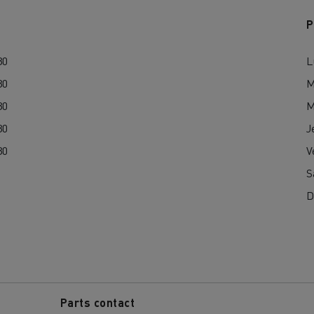
P
30
L
30
M
30
M
30
J
30
V
S
D
Parts contact