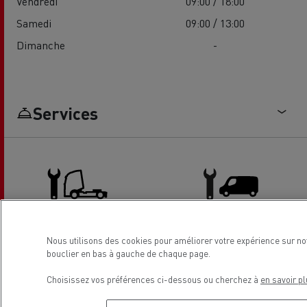
Vendredi
09:00 / 18:00
Samedi
09:00 / 13:00
Dimanche
-
Services
Nous utilisons des cookies pour améliorer votre expérience sur no
Camion - entretien et
Entretien et Réparation VU
bouclier en bas à gauche de chaque page.
réparation
Choisissez vos préférences ci-dessous ou cherchez à
en savoir pl