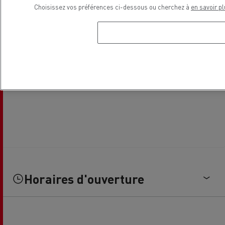
Choisissez vos préférences ci-dessous ou cherchez à
en savoir pl
Horaires d'ouverture