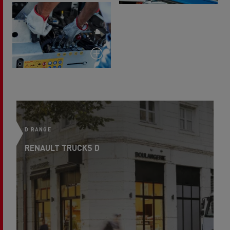
D RANGE
D 
RENAULT TRUCKS D
R