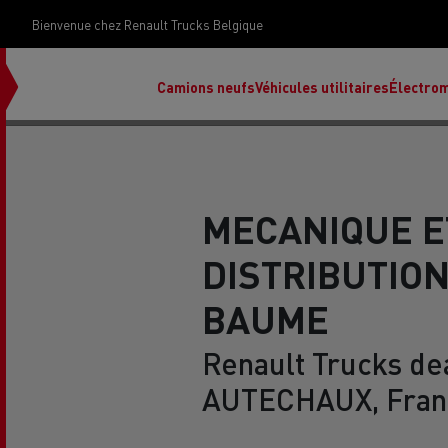
Bienvenue chez Renault Trucks Belgique
Camions neufs
Véhicules utilitaires
Électrom
MECANIQUE E
DISTRIBUTIO
déc
Rena
BAUME
Renault Trucks dea
Ren
Ren
AUTECHAUX, Fran
Red
Accessoires Renault Trucks
T X-Road
Renault Trucks E-Tech Programme
Renault Trucks Master Red EDITION
Notre gamme de diesel