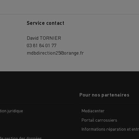
Service contact
David TORNIER
03 81 84 01 77
mdbdirection25@orange.fr
Pour nos partenaires
ion juridique
Mediacenter
Portail carrossiers
Informations réparation et entr
de gestion des données