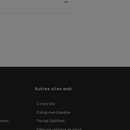
Autres sites web
Corporate
Eshop merchandise
etien
Portail Optifleet
Véhicule utilitaire de stock