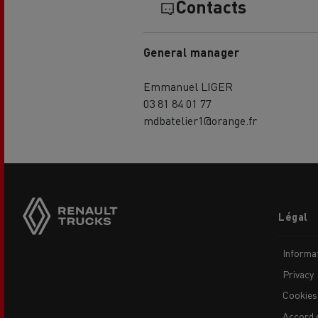
Contacts
General manager
Emmanuel LIGER
03 81 84 01 77
mdbatelier1@orange.fr
Footer
Légal
menu
Informat
Privacy
Cookies
Accord 