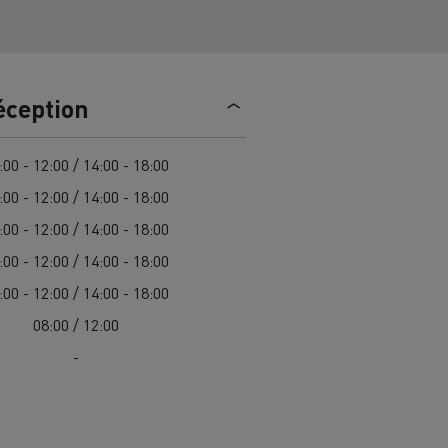
trique
Passer à l’électrique ? 7 points
d’attention
éception
ectriques
Coût des camions électriques
:00 - 12:00 / 14:00 - 18:00
ge
Guide complet d'entretien des
:00 - 12:00 / 14:00 - 18:00
cks
rance
Entretien des routes en Lituanie
camions électriques
:00 - 12:00 / 14:00 - 18:00
Garantie, réparation et pièces
:00 - 12:00 / 14:00 - 18:00
gne
:00 - 12:00 / 14:00 - 18:00
ault Trucks E-Tech D
Renault Trucks E-Tech D
Wide
08:00 / 12:00
-
es
Véhicules utilitaires électriques
ment
Transport de
itures