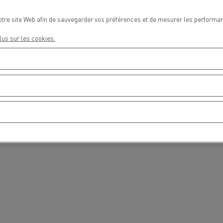
otre site Web afin de sauvegarder vos préférences et de mesurer les performan
lus sur les cookies.
Delanchy Group
Carlsberg
sports Houtch: nos camions
ent au gaz naturel