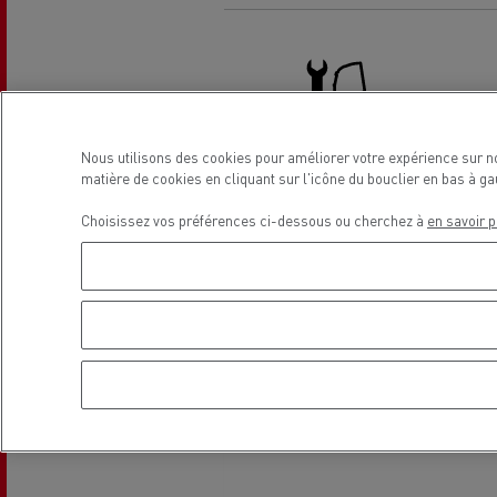
Véhicules utilitaires pour le
Choi
Financement & Assurances
secteur alimentaire
Véhicule utilitaire pour les
Véhi
Portail Optifleet
Form
Transport citerne
livraisons
diffi
Notre vision
Quel
Nous utilisons des cookies pour améliorer votre expérience sur n
Site web corporate
matière de cookies en cliquant sur l'icône du bouclier en bas à 
Camion - entretien et réparation
Mediacenter
Choisissez vos préférences ci-dessous ou cherchez à
en savoir p
Transport de béton
Optimisez vos livraisons
Déca
alte
Emplacement
Design : la révolution du camion
Le r
Secours et incendie
électrique