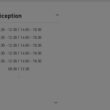
trique
Passer à l’électrique ? 7 points
éception
d’attention
ectriques
Coût des camions électriques
:30 - 12:30 / 14:00 - 18:30
:30 - 12:30 / 14:00 - 18:30
:30 - 12:30 / 14:00 - 18:30
ge
Guide complet d'entretien des
cks
rance
Entretien des routes en Lituanie
camions électriques
:30 - 12:30 / 14:00 - 18:30
Garantie, réparation et pièces
:30 - 12:30 / 14:00 - 18:30
08:30 / 12:30
gne
ault Trucks E-Tech D
Renault Trucks E-Tech D
-
Wide
es
Véhicules utilitaires électriques
ment
Transport de
itures