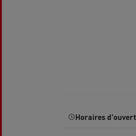
Guerlain
Se déplacer au GNC
Tran
roul
Horaires d'ouver