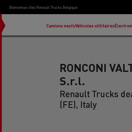
Bienvenue chez Renault Trucks Belgique
Camions neufs
Véhicules utilitaires
Électrom
RONCONI VALT
S.r.l.
déc
Rena
Renault Trucks d
(FE), Italy
Ren
Ren
Red
Accessoires Renault Trucks
T X-Road
Renault Trucks E-Tech Programme
Renault Trucks Master Red EDITION
Notre gamme de diesel