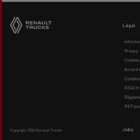
Footer
Légal
menu
Informat
Privacy
Cookies
Accord 
Conditi
REACH
Règleme
REP pour
Jobs
copyright 2026 Renault Trucks