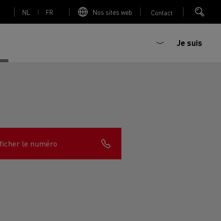
NL
FR
Nos sites web
Contact
Je suis
trique
Bétonière électrique
ficher le numéro
nault Trucks Master
Renault Trucks K
Renault Trucks C
sign
Accessoires - Optimisation
T 01 Racing