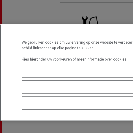
TCO
Bedrijfsvoertuig voor de
Een 
Financiering en verzekeringen
voedingssector
Tanktransport
Bedrijfsvoertuig voor leveringen
Lich
Optifleet
Chau
Zakelijke website
moei
We gebruiken cookies om uw ervaring op onze website te verbeter
Mediacenter
schild linksonder op elke pagina te klikken.
Truck service en reparatie
Kies hieronder uw voorkeuren of
meer informatie over cookies.
Betontransport
Onze visie
Welk
Locatie
Stadslogistiek: Optimaliseer uw
Deca
levering
ener
Hulpdiensten & brandweer
Design: de elektrische revolutie
Een 