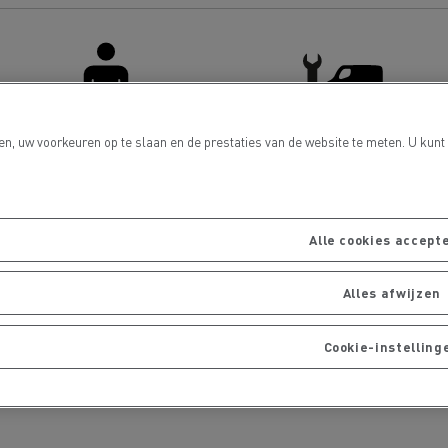
bestelwagen kiezen
Bedrijfsvoertuigen: een
ontworpen werkinstrum
Houttransport
Steengroevetra
t bedrijfsvoertuig voor
ffeursopleidingen
De voordelen van best p
Online winkel
lijke toegang
en, uw voorkeuren op te slaan en de prestaties van de website te meten. U kun
Bestuurdersvoorzieningen
LCV Service & Reparatie
Grondverzet
Materiaaltransp
e energie past bij mijn bedrijf?
Energie koolstofvrij ma
Alle cookies accept
rbonatie: welke alternatieve
ACADÉMIE DE LA
Alles afwijzen
gie voor uw vrachtwagens?
DÉCARBONISATION
Rioleringswerken
Onderhoud weg
Cookie-instelling
ingenieurs' droom
Voordelen leasing elekt
vrachtwagen