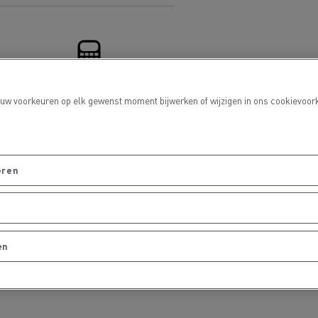
 goed
Hoe de levering optimaliseren
ent
nsport
Aangepaste vrachtwagens
ractices
t uw voorkeuren op elk gewenst moment bijwerken of wijzigen in ons cookievoo
Financiering
ort
ken
Renault Trucks en de vermindering
van de CO2-uitstoot
eren
en
Afvalinzameling
en
rische