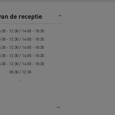
n
Overstappen op elektrisch? 7
van de receptie
aandachtspunten
ektrische
Kosten van elektrische
:30 - 12:30 / 14:00 - 18:30
vrachtwagens
:30 - 12:30 / 14:00 - 18:30
:30 - 12:30 / 14:00 - 18:30
Complete gids voor onderhoud van
cks
jk
Wegenonderhoud in Lithouwen
elektrische trucks
:30 - 12:30 / 14:00 - 18:30
Garantie, herstellingen en
:30 - 12:30 / 14:00 - 18:30
onderdelen
Spanje
08:30 / 12:30
ault Trucks E-Tech D
Renault Trucks E-Tech D
-
Wide
in de bouw
Renault Trucks elektrische
bedrijfswagens
Goederenvervoer