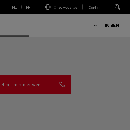
NL
FR
Onze websites
Contact
IK BEN
Elektrische betonmixer
eef het nummer weer
nault Trucks Master
Renault Trucks K
Renault Trucks C
Red Edition
sign
Accessoires - Optimalisatie
T 01 Racing