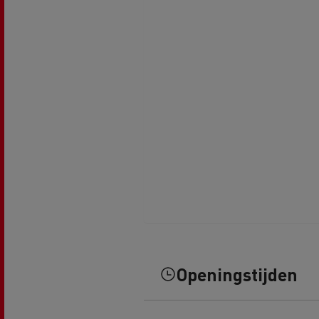
Guerlain
Rijden op CNG
Tran
vrac
Openingstijden