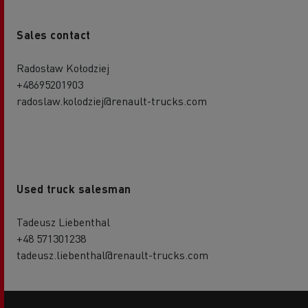
Sales contact
Radosław Kołodziej
+48695201903
radoslaw.kolodziej@renault-trucks.com
Used truck salesman
Tadeusz Liebenthal
+48 571301238
tadeusz.liebenthal@renault-trucks.com