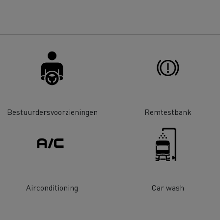
bestelwagen kiezen
Bedrijfsvoertuigen: een
ontworpen werkinstrum
Houttransport
Steengroevetra
t bedrijfsvoertuig voor
ffeursopleidingen
De voordelen van best p
Online winkel
lijke toegang
Grondverzet
Materiaaltransp
e energie past bij mijn bedrijf?
Energie koolstofvrij ma
Bestuurdersvoorzieningen
Remtestbank
rbonatie: welke alternatieve
ACADÉMIE DE LA
gie voor uw vrachtwagens?
DÉCARBONISATION
Rioleringswerken
Onderhoud weg
Airconditioning
Car wash
ingenieurs' droom
Voordelen leasing elekt
vrachtwagen