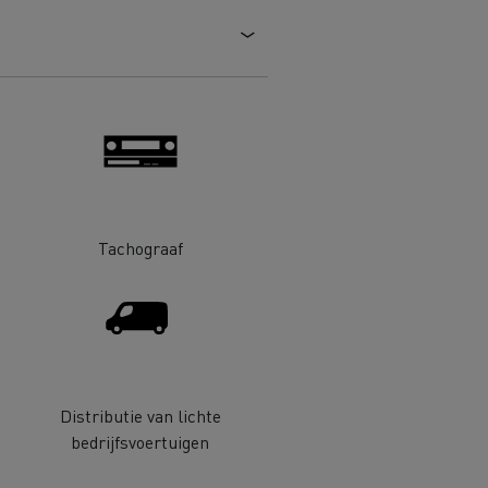
 goed
Hoe de levering optimaliseren
ent
nsport
Aangepaste vrachtwagens
ractices
ort
ken
Renault Trucks en de vermindering
Tachograaf
van de CO2-uitstoot
en
Afvalinzameling
Distributie van lichte
rische
bedrijfsvoertuigen