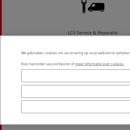
LCV Service & Reparatie
We gebruiken cookies om uw ervaring op onze website te verbetere
Locatie
Guerlain
Kies hieronder uw voorkeuren of
meer informatie over cookies.
Rijden op CNG
Tran
vrac