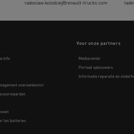
radoslaw.kolodziej@renault-trucks.com
tade
Voor onze partners
ke info
Mediacenter
Portaal opbouwers
Informatie reparatie en onder
nagement overeenkomst
svoorwaarden
nswet
 les batteries