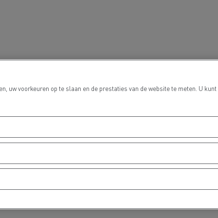
n, uw voorkeuren op te slaan en de prestaties van de website te meten. U kunt
Delanchy Group
Carlsberg
sport Houtch: onze
htwagens rijden op aardgas