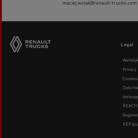
maciej.wolak@renault-trucks.com
Footer
Legal
menu
Wettelij
Privacy
Cookies
Data ma
Verkoop
REACH
Gegeve
REP pour