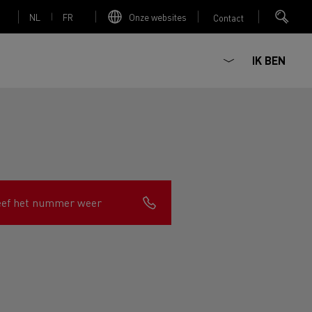
NL
FR
Onze websites
Contact
IK BEN
Elektrische betonmixer
eef het nummer weer
nault Trucks Master
Renault Trucks K
Renault Trucks C
Red Edition
sign
Accessoires - Optimalisatie
T 01 Racing