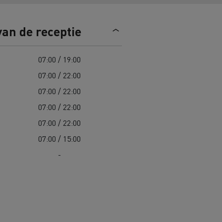
n
Overstappen op elektrisch? 7
van de receptie
aandachtspunten
ektrische
Kosten van elektrische
07:00 / 19:00
vrachtwagens
07:00 / 22:00
07:00 / 22:00
Complete gids voor onderhoud van
cks
jk
Wegenonderhoud in Lithouwen
elektrische trucks
07:00 / 22:00
Garantie, herstellingen en
07:00 / 22:00
onderdelen
Spanje
07:00 / 15:00
ault Trucks E-Tech D
Renault Trucks E-Tech D
-
Wide
in de bouw
Renault Trucks elektrische
bedrijfswagens
Goederenvervoer