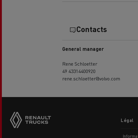
Contacts
General manager
Rene Schloetter
49 43314400920
rene.schloetter@volvo.com
Footer
Légal
menu
Informat