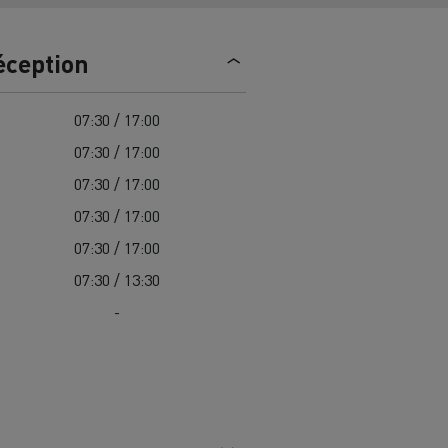
trique
Passer à l’électrique ? 7 points
éception
d’attention
ectriques
Coût des camions électriques
07:30 / 17:00
07:30 / 17:00
07:30 / 17:00
ge
Guide complet d'entretien des
cks
rance
Entretien des routes en Lituanie
camions électriques
07:30 / 17:00
Garantie, réparation et pièces
07:30 / 17:00
07:30 / 13:30
gne
ault Trucks E-Tech D
Renault Trucks E-Tech D
-
Wide
es
Véhicules utilitaires électriques
ment
Transport de
itures