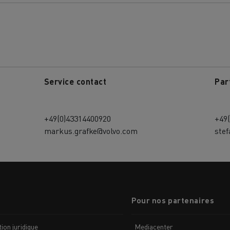
Service contact
Par
+49(0)43314400920
+49
markus.grafke@volvo.com
ste
Pour nos partenaires
ion juridique
Mediacenter