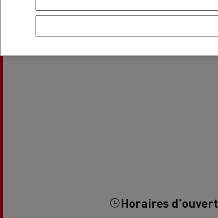
Guerlain
Se déplacer au GNC
Tran
roul
Horaires d'ouver