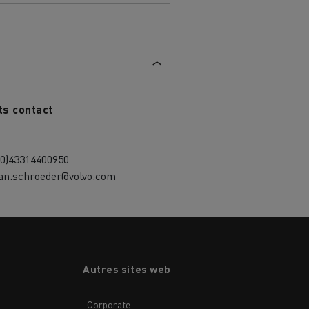
ts contact
(0)43314400950
fan.schroeder@volvo.com
Autres sites web
Corporate