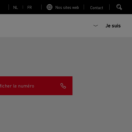
NL
FR
Nos sites web
Contact
Je suis
trique
Bétonière électrique
ficher le numéro
nault Trucks Master
Renault Trucks K
Renault Trucks C
sign
Accessoires - Optimisation
T 01 Racing