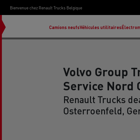
Bienvenue chez Renault Trucks Belgique
Camions neufs
Véhicules utilitaires
Électrom
Volvo Group T
Service Nord
déc
Rena
Renault Trucks dea
Osterroenfeld, G
Ren
Ren
Red
Accessoires Renault Trucks
T X-Road
Renault Trucks E-Tech Programme
Renault Trucks Master Red EDITION
Notre gamme de diesel