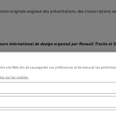
sion originale anglaise des présentations, des transcriptions s
Delanchy Group
Carlsberg
ours international de design organisé par Renault Trucks et 
sports Houtch: nos camions
ent au gaz naturel
événement, les participants seront invités à se connecter sur le
otre site Web afin de sauvegarder vos préférences et de mesurer les performan
eu Euro Trucks Simulator 2, pour découvrir en exclusivité le va
réalisé sur un Renault Trucks T High Evolution. Le vainqueur, sé
lus sur les cookies.
fans de la marque parmi cinq finalistes, découvrira, en direct, 