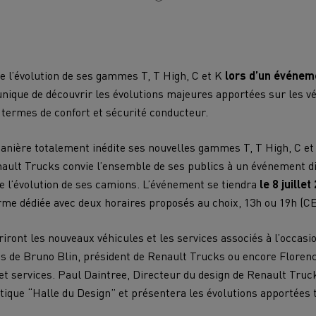
sir un véhicule utilitaire
Véhicules utilitaires : un
travail bien conçu
cule utilitaire pour les accès
ations chauffeur
Les avantages des meil
Transport de bois
Transport minie
ciles
 l’évolution de ses gammes T, T High, C et K
lors d’un événemen
pratiques
unique de découvrir les évolutions majeures apportées sur les v
le énergie ?
Les énergies pour déca
Boutique en ligne
n termes de confort et sécurité conducteur.
Terrassement
Transport des m
manière totalement inédite ses nouvelles gammes T, T High, C et 
rbonisation : quelle énergie
ACADÉMIE DE LA
ault Trucks convie l’ensemble de ses publics à un événement di
rnative pour vos camions ?
DÉCARBONISATION
e l’évolution de ses camions. L’événement se tiendra
le 8 juillet
orme dédiée avec deux horaires proposés au choix, 13h ou 19h (CE
êve d'un ingénieur
Avantages de la locatio
Travaux d'assainissement
Entretien des r
camions électriques
iront les nouveaux véhicules et les services associés à l’occasi
les de Bruno Blin, président de Renault Trucks ou encore Florenc
et services. Paul Daintree, Directeur du design de Renault Truc
ique “Halle du Design” et présentera les évolutions apportées ta