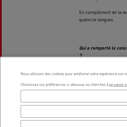
En complément de la ver
quatorze langues.
Guerlain
Qui a remporté le conc
Se déplacer au GNC
Tran
?
roul
À 19h30, à l’issue de l’
Nous utilisons des cookies pour améliorer votre expérience sur n
Software, l’éditeur du j
international de design 
Choisissez vos préférences ci-dessous ou cherchez à
en savoir p
réseaux sociaux par les 
véritable camion.