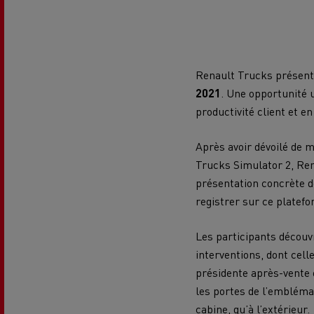
Véhicules utilitaires pour le
Choi
Financement & Assurances
secteur alimentaire
Véhicule utilitaire pour les
Véhi
Portail Optifleet
Form
Transport citerne
livraisons
diffi
Renault Trucks présente
2021
. Une opportunité 
Notre vision
Quel
Site web corporate
productivité client et e
Mediacenter
Transport de béton
Après avoir dévoilé de 
Optimisez vos livraisons
Déca
Trucks Simulator 2, Ren
alte
présentation concrète d
registrer sur ce platef
Design : la révolution du camion
Le r
Secours et incendie
électrique
Les participants découvr
interventions, dont cel
présidente après-vente 
les portes de l’emblémat
cabine, qu’à l’extérieur.