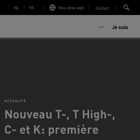
NL
FR
Nos sites web
Contact
Je suis
trique
Bétonière électrique
ACTUALITÉ
Nouveau T-, T High-,
nault Trucks Master
Renault Trucks K
Renault Trucks C
C- et K: première
sign
Accessoires - Optimisation
T 01 Racing