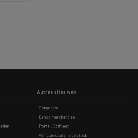
Autres sites web
Corporate
Eshop merchandise
etien
Portail Optifleet
Véhicule utilitaire de stock