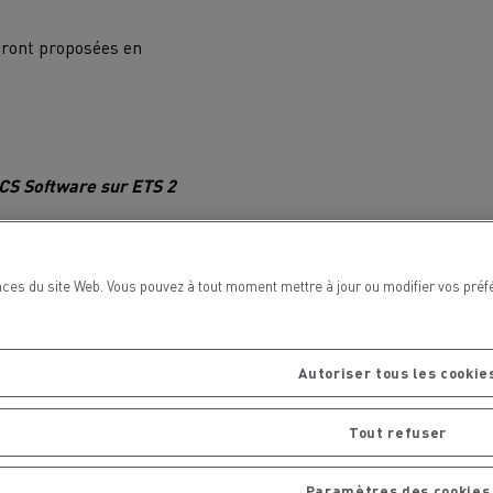
eront proposées en
La Rensa Family
SCS Software sur ETS 2
 compte Twitch de SCS
ces du site Web. Vous pouvez à tout moment mettre à jour ou modifier vos préf
inqueur du concours
lectionné sur les
son design apposé sur un
Autoriser tous les cookie
Tout refuser
Paramètres des cookies