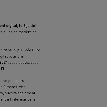
 outil de
Comment optimiser la livraison
marchandises
leures
r
Des camions adaptés
t digital, le 8 juillet
éhicules en matière de
rboner
Renault Trucks et la réduction des
émissions de CO2
atériaux
K dans le jeu vidéo Euro
gital pour une
 2021
, vous pouvez vous
T).
n de
outes
Collecte de déchets
on de plusieurs
e Simonet, vice-
ks, ouvrira également
nt à l’intérieur de la