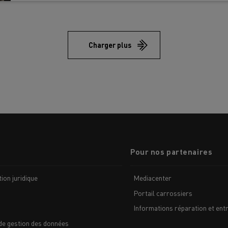
Charger plus
Pour nos partenaires
ion juridique
Mediacenter
Portail carrossiers
Informations réparation et entr
de gestion des données