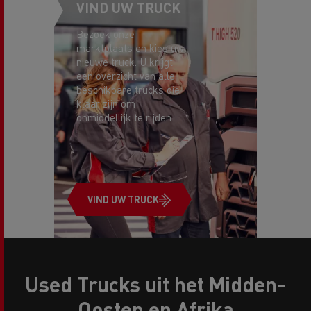
VIND UW TRUCK
Bezoek onze
marktplaats en kies uw
nieuwe truck. U krijgt
een overzicht van alle
beschikbare trucks die
klaar zijn om
onmiddellijk te rijden.
VIND UW TRUCK
Used Trucks uit het Midden-
Oosten en Afrika