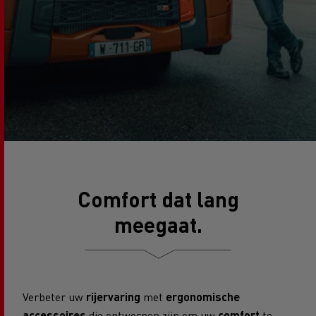
Comfort dat lang
meegaat.
Verbeter uw
rijervaring
met
ergonomische
accessoires
die ontworpen zijn om uw
comfort
te