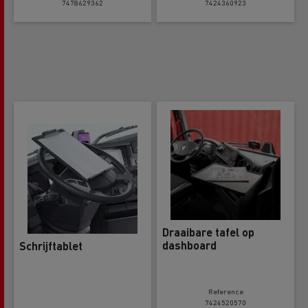
7478629362
7424360923
Draaibare tafel op
dashboard
Schrijftablet
Reference
7424520570