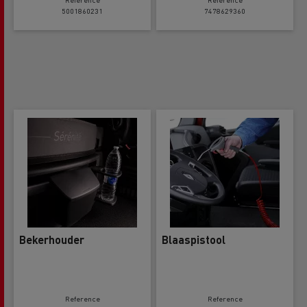
5001860231
7478629360
Bekerhouder
Blaaspistool
Reference
Reference