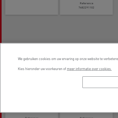
Reference
7482291102
We gebruiken cookies om uw ervaring op onze website te verbeteren
Kies hieronder uw voorkeuren of
meer informatie over cookies.
Watertank 25L
Prullenmand
Reference
Reference