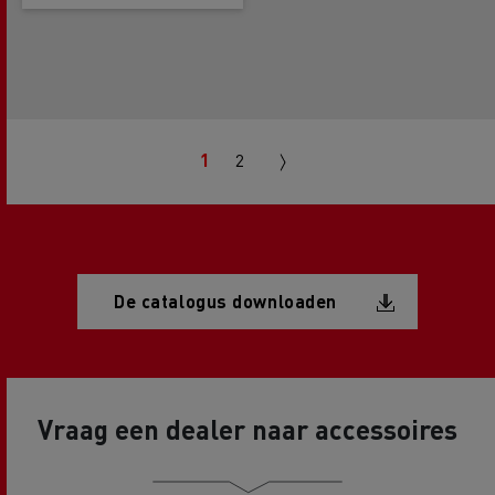
Pagination
Next
1
2
page
Document
De catalogus downloaden
Vraag een dealer naar accessoires