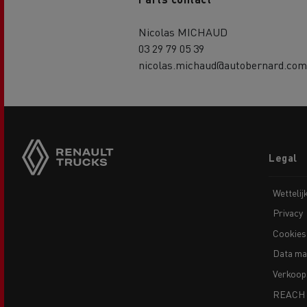
Nicolas MICHAUD
03 29 79 05 39
nicolas.michaud@autobernard.com
Footer
Legal
menu
Wettelij
Privacy
Cookies
Data ma
Verkoop
REACH