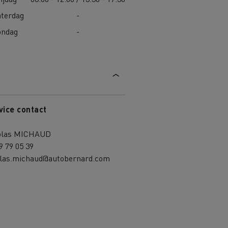
aterdag
-
ondag
-
vice contact
olas MICHAUD
9 79 05 39
olas.michaud@autobernard.com