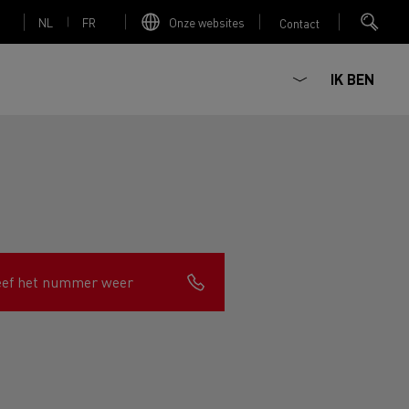
NL
FR
Onze websites
Contact
IK BEN
Elektrische betonmixer
eef het nummer weer
nault Trucks Master
Renault Trucks K
Renault Trucks C
Red Edition
sign
Accessoires - Optimalisatie
T 01 Racing