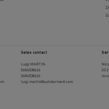
Z
Z
Sales contact
Ser
Luigi MARTIN
Nic
0684538626
03 2
0684538626
nic
com
luigi.martin@autobernard.com