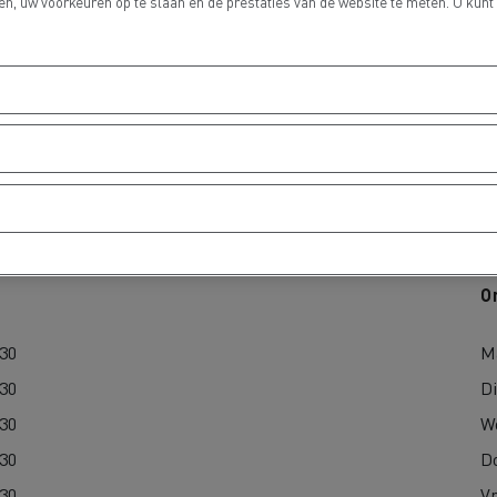
n, uw voorkeuren op te slaan en de prestaties van de website te meten. U kunt
Delanchy Group
Carlsberg
O
sport Houtch: onze
htwagens rijden op aardgas
:30
M
:30
D
:30
W
:30
D
:30
Vr