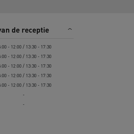
n
Overstappen op elektrisch? 7
aandachtspunten
van de receptie
ektrische
Kosten van elektrische
vrachtwagens
:00 - 12:00 / 13:30 - 17:30
:00 - 12:00 / 13:30 - 17:30
Complete gids voor onderhoud van
cks
jk
Wegenonderhoud in Lithouwen
elektrische trucks
:00 - 12:00 / 13:30 - 17:30
Garantie, herstellingen en
:00 - 12:00 / 13:30 - 17:30
onderdelen
Spanje
:00 - 12:00 / 13:30 - 17:30
ault Trucks E-Tech D
Renault Trucks E-Tech D
-
Wide
-
in de bouw
Renault Trucks elektrische
bedrijfswagens
Goederenvervoer