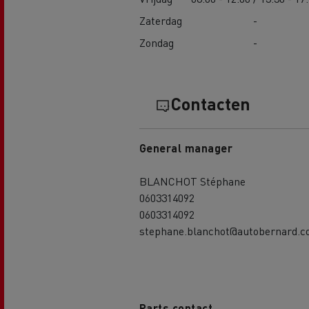
Zaterdag
-
Zondag
-
Contacten
General manager
BLANCHOT Stéphane
0603314092
0603314092
stephane.blanchot@autobernard.
Parts contact