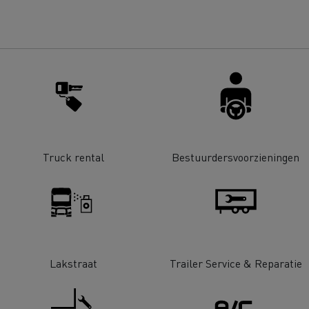
bestelwagen kiezen
Bedrijfsvoertuigen: een
ontworpen werkinstrum
Houttransport
Steengroevetra
t bedrijfsvoertuig voor
ffeursopleidingen
De voordelen van best p
Online winkel
lijke toegang
Grondverzet
Materiaaltransp
e energie past bij mijn bedrijf?
Energie koolstofvrij ma
Truck rental
Bestuurdersvoorzieningen
rbonatie: welke alternatieve
ACADÉMIE DE LA
gie voor uw vrachtwagens?
DÉCARBONISATION
Rioleringswerken
Onderhoud weg
Lakstraat
Trailer Service & Reparatie
ingenieurs' droom
Voordelen leasing elekt
vrachtwagen