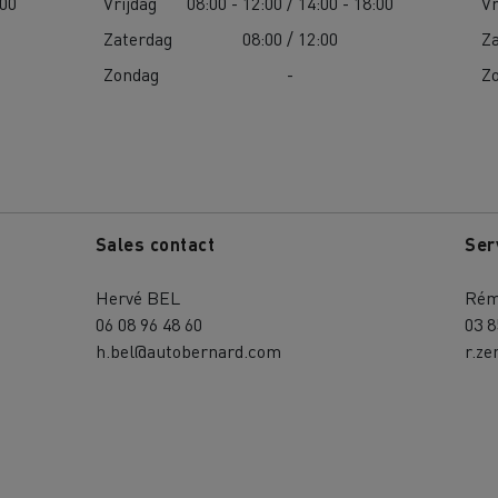
:00
Vrijdag
08:00 - 12:00 / 14:00 - 18:00
Vr
Zaterdag
08:00 / 12:00
Z
Zondag
-
Z
Sales contact
Ser
Hervé BEL
Rém
06 08 96 48 60
03 8
h.bel@autobernard.com
r.z