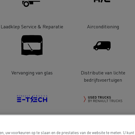
Laadklep Service & Reparatie
Airconditioning
Delanchy Group
Carlsberg
Vervanging van glas
Distributie van lichte
bedrijfsvoertuigen
sport Houtch: onze
htwagens rijden op aardgas
Electrische voertuigen
Used Trucks by Renault Truck
n, uw voorkeuren op te slaan en de prestaties van de website te meten. U kunt