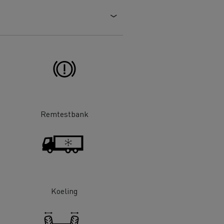
 goed
Hoe de levering optimaliseren
ent
nsport
Aangepaste vrachtwagens
ractices
ort
ken
Renault Trucks en de vermindering
Remtestbank
van de CO2-uitstoot
en
Afvalinzameling
Koeling
rische