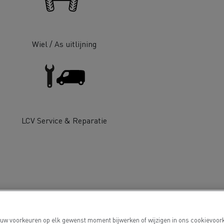
Wiel / As uitlijning
De Rensa Family
LCV Service & Reparatie
s
 uw voorkeuren op elk gewenst moment bijwerken of wijzigen in ons cookievoork