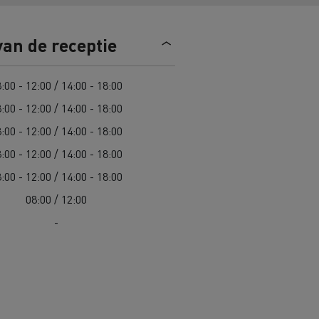
n
Overstappen op elektrisch? 7
van de receptie
aandachtspunten
ektrische
Kosten van elektrische
:00 - 12:00 / 14:00 - 18:00
vrachtwagens
:00 - 12:00 / 14:00 - 18:00
:00 - 12:00 / 14:00 - 18:00
Complete gids voor onderhoud van
cks
jk
Wegenonderhoud in Lithouwen
elektrische trucks
:00 - 12:00 / 14:00 - 18:00
Garantie, herstellingen en
:00 - 12:00 / 14:00 - 18:00
onderdelen
Spanje
08:00 / 12:00
ault Trucks E-Tech D
Renault Trucks E-Tech D
-
Wide
in de bouw
Renault Trucks elektrische
bedrijfswagens
Goederenvervoer