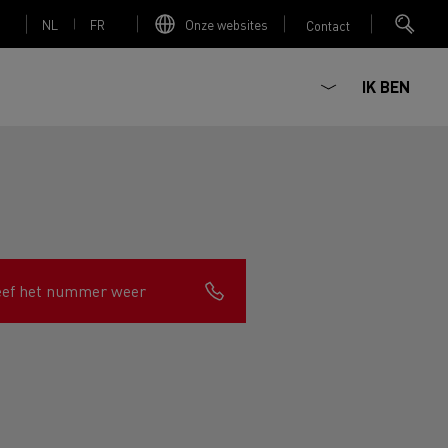
NL
FR
Onze websites
Contact
IK BEN
Elektrische betonmixer
eef het nummer weer
nault Trucks Master
Renault Trucks K
Renault Trucks C
Red Edition
sign
Accessoires - Optimalisatie
T 01 Racing