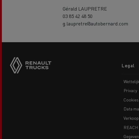
Gérald LAUPRETRE
03 85 42 48 50
g.laupretre@autobernard.com
Footer
Legal
menu
Wettelij
Privacy
Cookies
Data ma
Verkoop
REACH
Gegeve