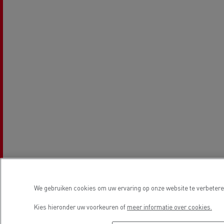
We gebruiken cookies om uw ervaring op onze website te verbeteren
Openingstijden
Kies hieronder uw voorkeuren of
meer informatie over cookies.