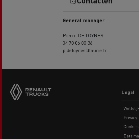
Contacten
General manager
Pierre DE LOYNES
04 70 06 00 36
p.deloynes@faurie.fr
Footer
Legal
menu
Wettelij
Privacy
Cookies
Data ma