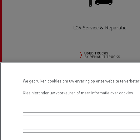
LCV Service & Reparatie
Guerlain
We gebruiken cookies om uw ervaring op onze website te verbetere
Used Trucks by Renault Trucks
Rijden op CNG
Tran
vrac
Kies hieronder uw voorkeuren of
meer informatie over cookies.
Locatie