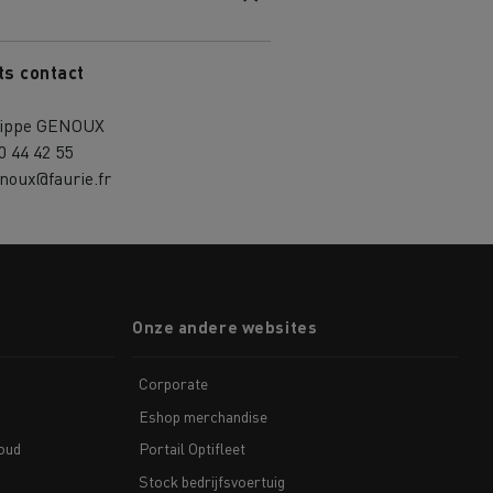
ts contact
lippe GENOUX
0 44 42 55
noux@faurie.fr
Onze andere websites
Corporate
Eshop merchandise
houd
Portail Optifleet
Stock bedrijfsvoertuig