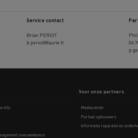
Service contact
Par
Brian PERIOT
Phi
b.periot@faurie.fr
04 7
p.ge
Voor onze partners
ke info
Mediacenter
Portaal opbouwers
Informatie reparatie en onder
nagement overeenkomst