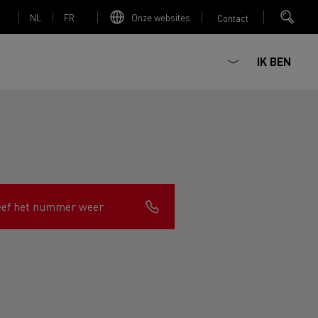
NL
FR
Onze websites
Contact
IK BEN
Elektrische betonmixer
eef het nummer weer
nault Trucks Master
Renault Trucks K
Renault Trucks C
Red Edition
sign
Accessoires - Optimalisatie
T 01 Racing