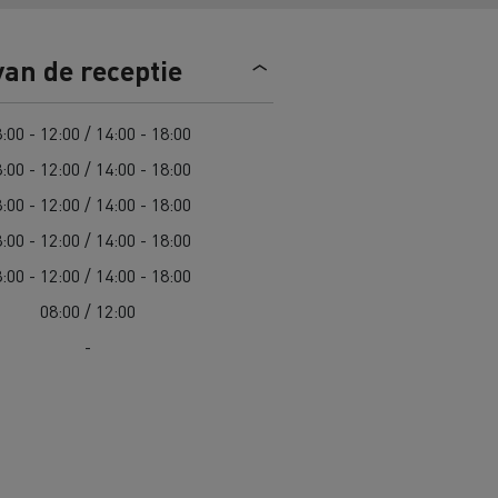
n
Overstappen op elektrisch? 7
van de receptie
aandachtspunten
ektrische
Kosten van elektrische
:00 - 12:00 / 14:00 - 18:00
vrachtwagens
:00 - 12:00 / 14:00 - 18:00
:00 - 12:00 / 14:00 - 18:00
Complete gids voor onderhoud van
cks
jk
Wegenonderhoud in Lithouwen
elektrische trucks
:00 - 12:00 / 14:00 - 18:00
Garantie, herstellingen en
:00 - 12:00 / 14:00 - 18:00
onderdelen
Spanje
08:00 / 12:00
ault Trucks E-Tech D
Renault Trucks E-Tech D
-
Wide
in de bouw
Renault Trucks elektrische
bedrijfswagens
Goederenvervoer