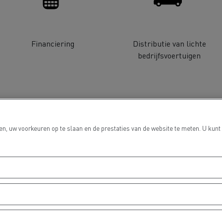
Financiering
Distributie van lichte
bedrijfsvoertuigen
Delanchy Group
Carlsberg
n, uw voorkeuren op te slaan en de prestaties van de website te meten. U kunt
sport Houtch: onze
htwagens rijden op aardgas