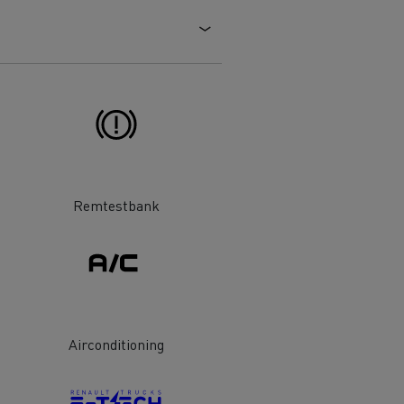
 goed
Hoe de levering optimaliseren
ent
nsport
Aangepaste vrachtwagens
ractices
ort
ken
Renault Trucks en de vermindering
Remtestbank
van de CO2-uitstoot
en
Afvalinzameling
Airconditioning
rische