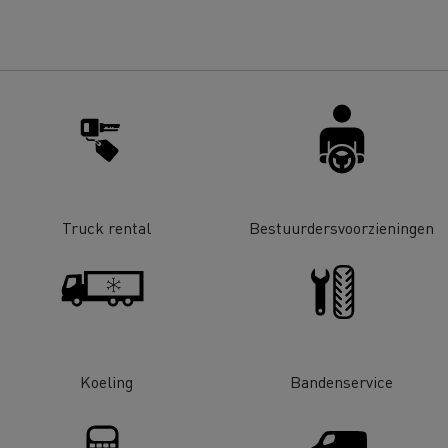
bestelwagen kiezen
Bedrijfsvoertuigen: een
ontworpen werkinstrum
Houttransport
Steengroevetra
t bedrijfsvoertuig voor
ffeursopleidingen
De voordelen van best p
Online winkel
lijke toegang
Grondverzet
Materiaaltransp
e energie past bij mijn bedrijf?
Energie koolstofvrij ma
Truck rental
Bestuurdersvoorzieningen
rbonatie: welke alternatieve
ACADÉMIE DE LA
gie voor uw vrachtwagens?
DÉCARBONISATION
Rioleringswerken
Onderhoud weg
Koeling
Bandenservice
ingenieurs' droom
Voordelen leasing elekt
vrachtwagen