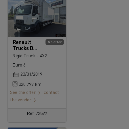
Renault
No offer
Trucks D
240
Rigid Truck - 4X2
Euro 6
23/01/2019
320 799 km
See the offer
contact
the vendor
Ref: 72897