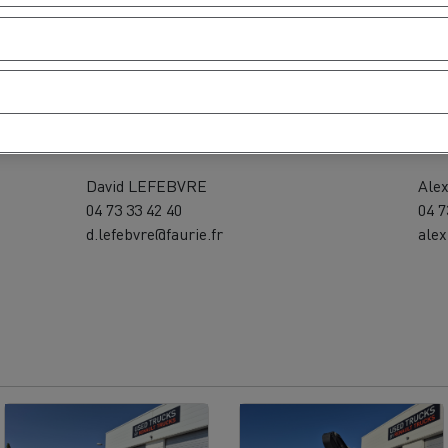
Service contact
Par
David LEFEBVRE
Ale
04 73 33 42 40
04 7
d.lefebvre@faurie.fr
alex