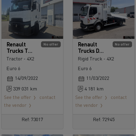
Renault
Renault
No offer
No offer
Trucks T
Trucks D
High 480
250
Tractor - 4X2
Rigid Truck - 4X2
Euro 6
Euro 6
14/09/2022
11/03/2022
339 031 km
4 181 km
See the offer
contact
See the offer
contact
the vendor
the vendor
Ref: 73017
Ref: 72945