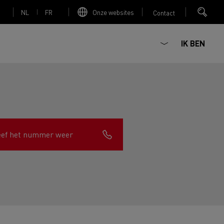
NL
FR
Onze websites
Contact
IK BEN
Elektrische betonmixer
eef het nummer weer
nault Trucks Master
Renault Trucks K
Renault Trucks C
Red Edition
sign
Accessoires - Optimalisatie
T 01 Racing