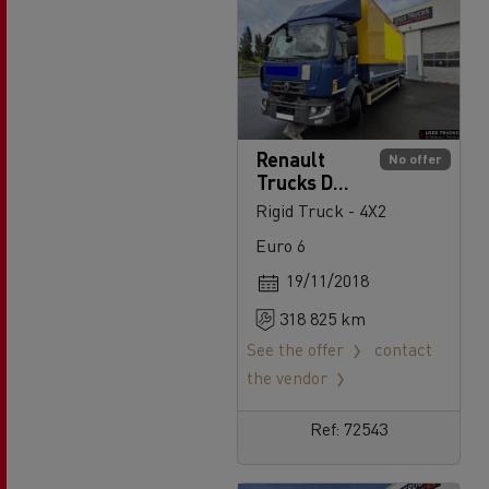
Renault
No offer
Trucks D
240
Rigid Truck - 4X2
Euro 6
19/11/2018
318 825 km
See the offer
contact
the vendor
Ref: 72543