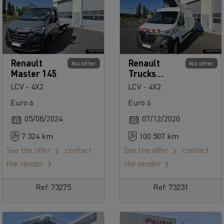
Renault
Renault
No offer
No offer
Master 145
Trucks
Master 145
LCV - 4X2
LCV - 4X2
Euro 6
Euro 6
05/08/2024
07/12/2020
7 324 km
100 507 km
See the offer
contact
See the offer
contact
the vendor
the vendor
Ref: 73275
Ref: 73231