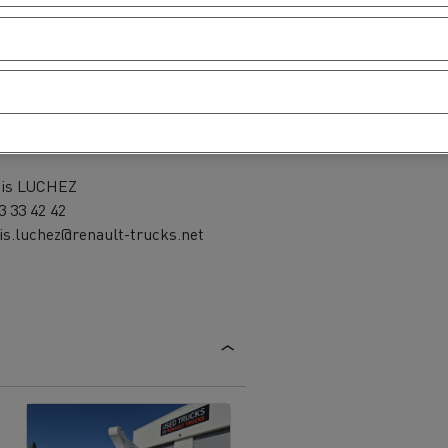
ts contact
xis LUCHEZ
3 33 42 42
is.luchez@renault-trucks.net