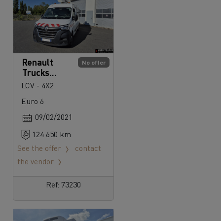
Renault
No offer
Trucks
Master
LCV - 4X2
Euro 6
09/02/2021
124 650 km
See the offer
contact
the vendor
Ref: 73230