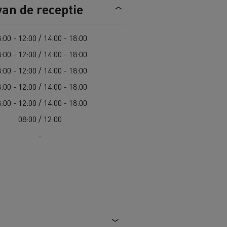
van de receptie
n
Overstappen op elektrisch? 7
aandachtspunten
:00 - 12:00 / 14:00 - 18:00
:00 - 12:00 / 14:00 - 18:00
ektrische
Kosten van elektrische
vrachtwagens
:00 - 12:00 / 14:00 - 18:00
:00 - 12:00 / 14:00 - 18:00
Complete gids voor onderhoud van
:00 - 12:00 / 14:00 - 18:00
cks
jk
Wegenonderhoud in Lithouwen
elektrische trucks
08:00 / 12:00
Garantie, herstellingen en
onderdelen
-
Spanje
ault Trucks E-Tech D
Renault Trucks E-Tech D
Wide
in de bouw
Renault Trucks elektrische
bedrijfswagens
Goederenvervoer