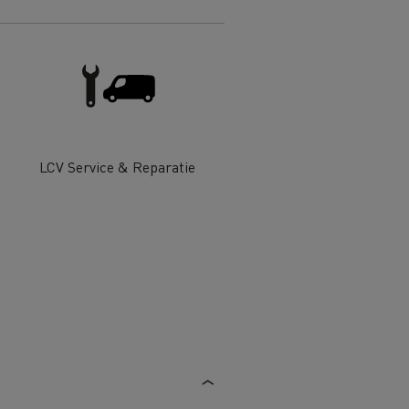
 goed
Hoe de levering optimaliseren
ent
nsport
Aangepaste vrachtwagens
ractices
LCV Service & Reparatie
ort
ken
Renault Trucks en de vermindering
van de CO2-uitstoot
en
Afvalinzameling
rische