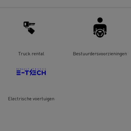
bestelwagen kiezen
Bedrijfsvoertuigen: een
ontworpen werkinstrum
Houttransport
Steengroevetra
t bedrijfsvoertuig voor
ffeursopleidingen
De voordelen van best p
Online winkel
lijke toegang
Truck rental
Bestuurdersvoorzieningen
Grondverzet
Materiaaltransp
e energie past bij mijn bedrijf?
Energie koolstofvrij ma
rbonatie: welke alternatieve
ACADÉMIE DE LA
gie voor uw vrachtwagens?
DÉCARBONISATION
Rioleringswerken
Onderhoud weg
Electrische voertuigen
ingenieurs' droom
Voordelen leasing elekt
vrachtwagen