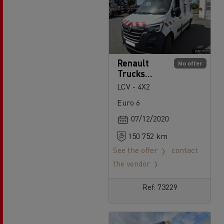
Renault
No offer
Trucks
Master
LCV - 4X2
Euro 6
07/12/2020
150 752 km
See the offer
contact
the vendor
Ref: 73229