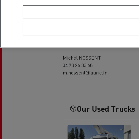
Contacten
General manager
Michel NOSSENT
04 73 26 33 68
m.nossent@faurie.fr
Our Used Trucks