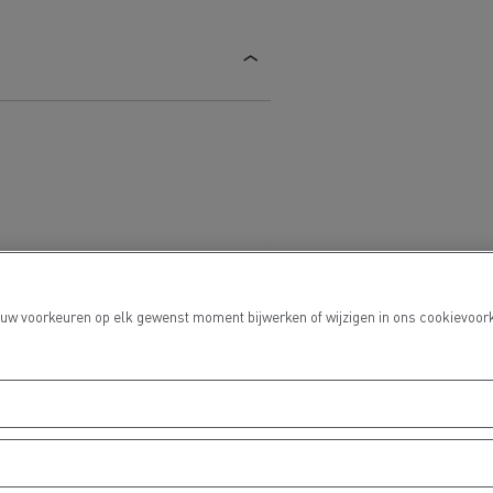
 uw voorkeuren op elk gewenst moment bijwerken of wijzigen in ons cookievoork