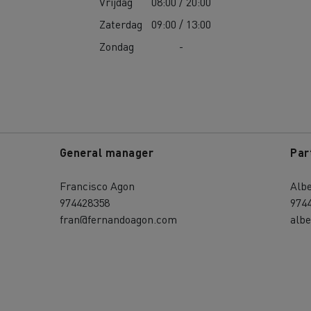
Vrijdag
08:00 / 20:00
Zaterdag
09:00 / 13:00
Zondag
-
General manager
Par
Francisco Agon
Alb
974428358
974
fran@fernandoagon.com
alb