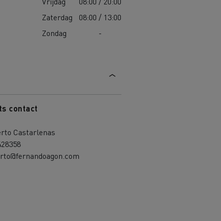
Vrijdag
08:00 / 20:00
Zaterdag
08:00 / 13:00
Zondag
-
ts contact
erto Castarlenas
428358
erto@fernandoagon.com