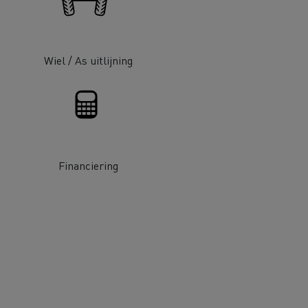
Wiel / As uitlijning
De Rensa Family
Financiering