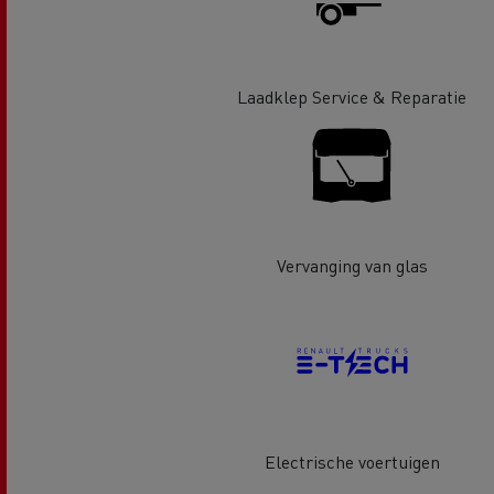
Laadklep Service & Reparatie
Guerlain
Vervanging van glas
Rijden op CNG
Tran
vrac
Electrische voertuigen