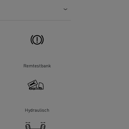
 goed
Hoe de levering optimaliseren
ent
nsport
Aangepaste vrachtwagens
ractices
ort
ken
Renault Trucks en de vermindering
Remtestbank
van de CO2-uitstoot
en
Afvalinzameling
Hydraulisch
rische