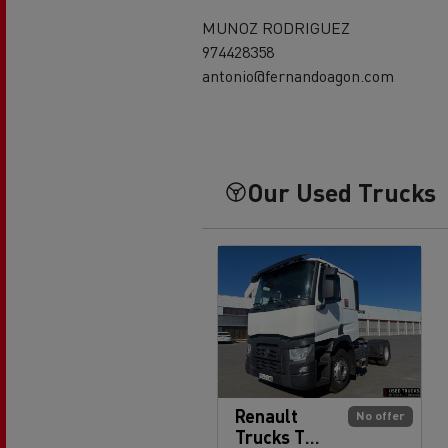
MUNOZ RODRIGUEZ
974428358
antonio@fernandoagon.com
Our Used Trucks
Renault
No offer
Trucks T