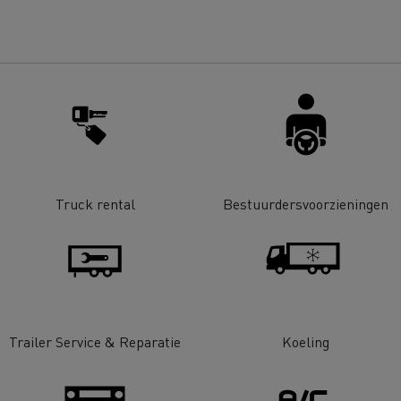
bestelwagen kiezen
Bedrijfsvoertuigen: een
ontworpen werkinstrum
Houttransport
Steengroevetra
t bedrijfsvoertuig voor
ffeursopleidingen
De voordelen van best p
Online winkel
lijke toegang
Grondverzet
Materiaaltransp
e energie past bij mijn bedrijf?
Energie koolstofvrij ma
Truck rental
Bestuurdersvoorzieningen
rbonatie: welke alternatieve
ACADÉMIE DE LA
gie voor uw vrachtwagens?
DÉCARBONISATION
Rioleringswerken
Onderhoud weg
Trailer Service & Reparatie
Koeling
ingenieurs' droom
Voordelen leasing elekt
vrachtwagen