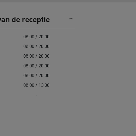
n
Overstappen op elektrisch? 7
van de receptie
aandachtspunten
ektrische
Kosten van elektrische
08:00 / 20:00
vrachtwagens
08:00 / 20:00
08:00 / 20:00
Complete gids voor onderhoud van
cks
jk
Wegenonderhoud in Lithouwen
elektrische trucks
08:00 / 20:00
Garantie, herstellingen en
08:00 / 20:00
onderdelen
Spanje
08:00 / 13:00
ault Trucks E-Tech D
Renault Trucks E-Tech D
-
Wide
in de bouw
Renault Trucks elektrische
bedrijfswagens
Goederenvervoer