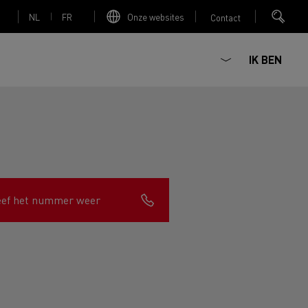
NL
FR
Onze websites
Contact
IK BEN
Elektrische betonmixer
eef het nummer weer
nault Trucks Master
Renault Trucks K
Renault Trucks C
Red Edition
sign
Accessoires - Optimalisatie
T 01 Racing