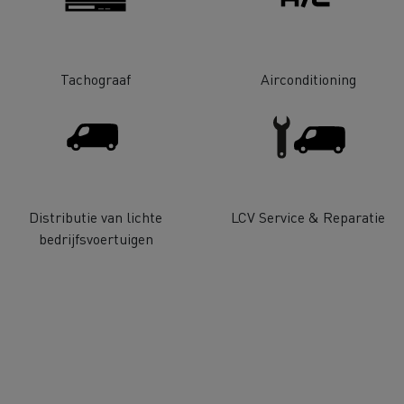
Tachograaf
Airconditioning
Delanchy Group
Carlsberg
Distributie van lichte
LCV Service & Reparatie
bedrijfsvoertuigen
sport Houtch: onze
htwagens rijden op aardgas