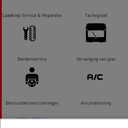
Laadklep Service & Reparatie
Tachograaf
Bandenservice
Vervanging van glas
Bestuurdersvoorzieningen
Airconditioning