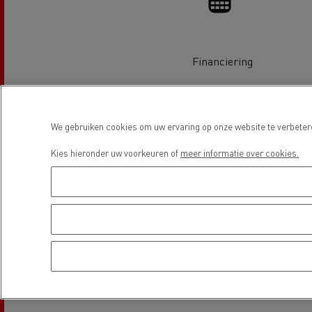
Financiering
Locatie
We gebruiken cookies om uw ervaring op onze website te verbetere
Guerlain
Kies hieronder uw voorkeuren of
meer informatie over cookies.
Rijden op CNG
Tran
vrac