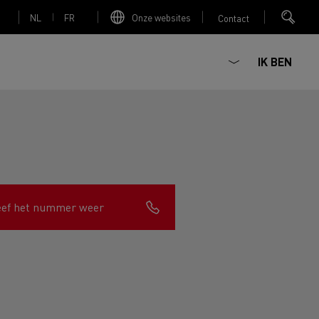
NL
FR
Onze websites
Contact
IK BEN
Elektrische betonmixer
eef het nummer weer
nault Trucks Master
Renault Trucks K
Renault Trucks C
Red Edition
sign
Accessoires - Optimalisatie
T 01 Racing