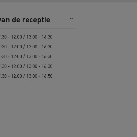
n
Overstappen op elektrisch? 7
van de receptie
aandachtspunten
ektrische
Kosten van elektrische
:30 - 12:00 / 13:00 - 16:30
vrachtwagens
:30 - 12:00 / 13:00 - 16:30
:30 - 12:00 / 13:00 - 16:30
Complete gids voor onderhoud van
cks
jk
Wegenonderhoud in Lithouwen
elektrische trucks
:30 - 12:00 / 13:00 - 16:30
Garantie, herstellingen en
:30 - 12:00 / 13:00 - 16:50
onderdelen
Spanje
-
ault Trucks E-Tech D
Renault Trucks E-Tech D
-
Wide
in de bouw
Renault Trucks elektrische
bedrijfswagens
Goederenvervoer