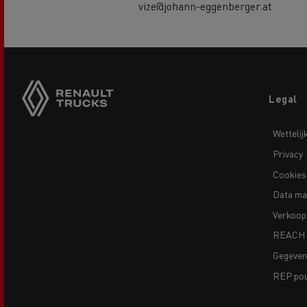
vize@johann-eggenberger.at
Footer
Legal
menu
Wettelij
Privacy
Cookies
Data ma
Verkoop
REACH
Gegeve
REP pour