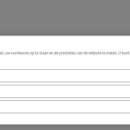
n, uw voorkeuren op te slaan en de prestaties van de website te meten. U kunt
Delanchy Group
Carlsberg
sport Houtch: onze
htwagens rijden op aardgas