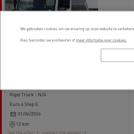
We gebruiken cookies om uw ervaring op onze website te verbeteren
Kies hieronder uw voorkeuren of
meer informatie over cookies.
Isuzu M30 190
No offer
Rigid Truck - N/A
Euro 6 Step E
01/06/2026
12 km
See the offer
contact the vendor