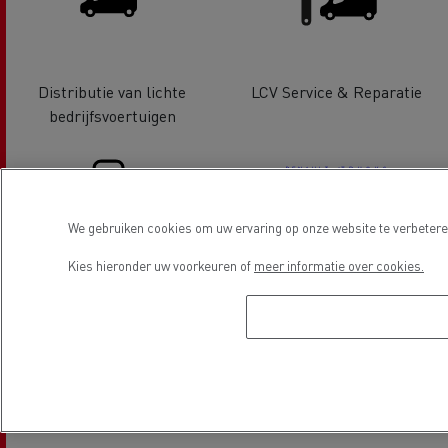
Distributie van lichte
LCV Service & Reparatie
bedrijfsvoertuigen
We gebruiken cookies om uw ervaring op onze website te verbeteren
Kies hieronder uw voorkeuren of
meer informatie over cookies.
Financiering
Electrische voertuigen
Locatie